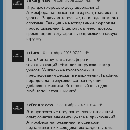
ankargin856
6 сентября 2025 14:31
Игра дает хорошую дозу адреналина!
Атмосфера напряженная и жуткая, графика на
уровне. Задачи интересные, но иногда немного
сложные. Реакция на неожиданные сюрпризы
просто шикарная! В целом, отлично провожу
время, играя в эту страшную приключенческую
игрушку.
arturs
6 сентября 2025 07:32
В этой игре жуткая атмосфера и
захватывающий геймплей погружают в мир
ужасов. Уникальные головоломки и
преследования держат в напряжении. Графика
порадовала, а звуковое сопровождение
добавляет мистики. Интересный опыт для
любителей страшных игр!
avfedorov235
3 сентября 2025 10:04
Это приложение предлагает захватывающий
опыт, сочетая элементы ужаса и приключений.
Атмосфера напряжённая, а сценарий
подталкивает к исследованию каждого уголка.