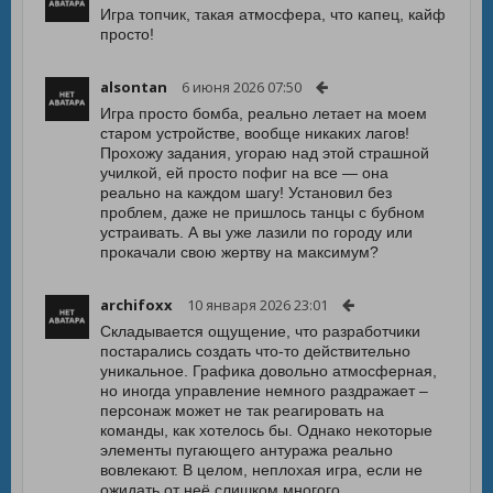
Игра топчик, такая атмосфера, что капец, кайф
просто!
alsontan
6 июня 2026 07:50
Игра просто бомба, реально летает на моем
старом устройстве, вообще никаких лагов!
Прохожу задания, угораю над этой страшной
училкой, ей просто пофиг на все — она
реально на каждом шагу! Установил без
проблем, даже не пришлось танцы с бубном
устраивать. А вы уже лазили по городу или
прокачали свою жертву на максимум?
archifoxx
10 января 2026 23:01
Складывается ощущение, что разработчики
постарались создать что-то действительно
уникальное. Графика довольно атмосферная,
но иногда управление немного раздражает –
персонаж может не так реагировать на
команды, как хотелось бы. Однако некоторые
элементы пугающего антуража реально
вовлекают. В целом, неплохая игра, если не
ожидать от неё слишком многого.