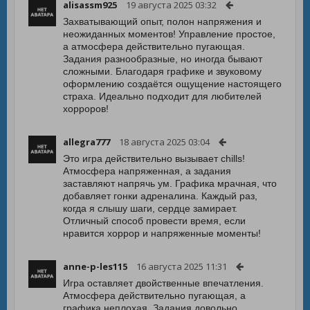
alisassm925
19 августа 2025 03:32
Захватывающий опыт, полон напряжения и
неожиданных моментов! Управление простое,
а атмосфера действительно пугающая.
Задания разнообразные, но иногда бывают
сложными. Благодаря графике и звуковому
оформлению создаётся ощущение настоящего
страха. Идеально подходит для любителей
хорроров!
allegra777
18 августа 2025 03:04
Это игра действительно вызывает chills!
Атмосфера напряженная, а задания
заставляют напрячь ум. Графика мрачная, что
добавляет гонки адреналина. Каждый раз,
когда я слышу шаги, сердце замирает.
Отличный способ провести время, если
нравится хоррор и напряженные моменты!
anne-p-les115
16 августа 2025 11:31
Игра оставляет двойственные впечатления.
Атмосфера действительно пугающая, а
графика неплохая. Задания довольно