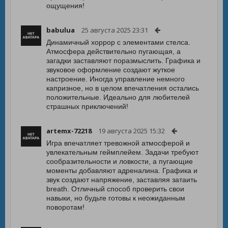
ощущения!
babulua
25 августа 2025 23:31
Динамичный хоррор с элементами стелса.
Атмосфера действительно пугающая, а
загадки заставляют поразмыслить. Графика и
звуковое оформление создают жуткое
настроение. Иногда управление немного
капризное, но в целом впечатления остались
положительные. Идеально для любителей
страшных приключений!
artemx-72218
19 августа 2025 15:32
Игра впечатляет тревожной атмосферой и
увлекательным геймплейем. Задачи требуют
сообразительности и ловкости, а пугающие
моменты добавляют адреналина. Графика и
звук создают напряжение, заставляя затаить
breath. Отличный способ проверить свои
навыки, но будьте готовы к неожиданным
поворотам!