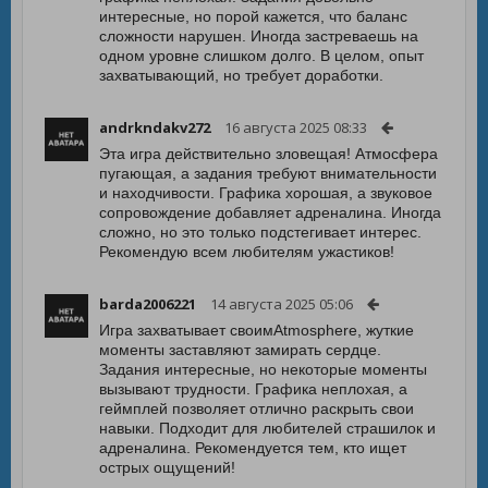
интересные, но порой кажется, что баланс
сложности нарушен. Иногда застреваешь на
одном уровне слишком долго. В целом, опыт
захватывающий, но требует доработки.
andrkndakv272
16 августа 2025 08:33
Эта игра действительно зловещая! Атмосфера
пугающая, а задания требуют внимательности
и находчивости. Графика хорошая, а звуковое
сопровождение добавляет адреналина. Иногда
сложно, но это только подстегивает интерес.
Рекомендую всем любителям ужастиков!
barda2006221
14 августа 2025 05:06
Игра захватывает своимAtmosphere, жуткие
моменты заставляют замирать сердце.
Задания интересные, но некоторые моменты
вызывают трудности. Графика неплохая, а
геймплей позволяет отлично раскрыть свои
навыки. Подходит для любителей страшилок и
адреналина. Рекомендуется тем, кто ищет
острых ощущений!