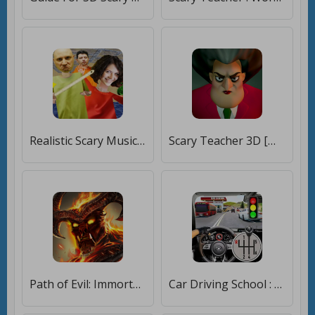
Realistic Scary Musical Math Teacher Edition Mod [Много монет]
Scary Teacher 3D [Много монет]
Path of Evil: Immortal Hunter [Много монет]
Car Driving School : Car Games [Мод меню]