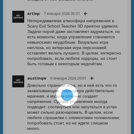
artlep
7 января 2026 05:01
Непередаваемая атмосфера напряжения в
Scary Evil School Teacher 3D приятно удивила.
Задачи порой даже заставляют задуматься, но
есть моменты, когда управление становится
невыносимо неудобным. Визуально игра
неплоха, но актерская игра персонажей
оставляет желать лучшего. В целом, интересно
попробовать, если любите хорроры, но стоит
быть готовым к некоторым недочётам.
austinqw
6 января 2026 20:01
Довольно странная игра, но в ней есть что-то
захватывающее. Атмосфера действительно
мрачная, и музыка отлично создает
напряжение. Однако управление иногда
подводит: споткнуться или запутаться в углах
может сильно разочаровать. В целом, если
любите страшилки с элементами головоломки,
попробовать стоит, но не ждите слишком
много.