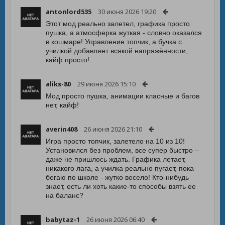
antonlord535
30 июня 2026 19:20
Этот мод реально залетел, графика просто
пушка, а атмосферка жуткая - словно оказался
в кошмаре! Управление топчик, а бучка с
училкой добавляет всякой напряжённости,
кайф просто!
aliks-80
29 июня 2026 15:10
Мод просто пушка, анимации класные и багов
нет, кайф!
averin408
26 июня 2026 21:10
Игра просто топчик, залетело на 10 из 10!
Установился без проблем, все супер быстро –
даже не пришлось ждать. Графика летает,
никакого лага, а училка реально пугает, пока
бегаю по школе - жутко весело! Кто-нибудь
знает, есть ли хоть какие-то способы взять ее
на баланс?
babytaz-1
26 июня 2026 06:40