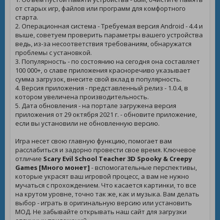
от старых игр, файлов или программ для комфортного
старта.
2. Операционная система - Требуемая версия Android - 4.4 и
выше, советуем проверить параметры вашего устройства
ведь, из-за несоответствия требованиям, обнаружатся
проблемы с установкой.
3. Популярность - по состоянию на сегодня она составляет
100 000+, о славе приложения красноречиво указывает
сумма загрузок, внесите свой вклад в популярность.
4. Версия приложения - представленный релиз - 1.0.4, в
котором увеличена производительность.
5. Дата обновления - на портале загружена версия
приложения от 29 октября 2021 г. - обновите приложение,
если вы установили не обновленную версию.
Игра несет свою главную функцию, помогает вам
расслабиться и задорно провести свое время. Ключевое
отличие
Scary Evil School Teacher 3D Spooky & Creepy
Games [Много монет]
- вспомогательные перспективы,
которые украсят ваш игровой процесс, а вам не нужно
мучаться с прохождением. Что касается картинки, то все
на крутом уровне, точно так же, как и музыка. Вам делать
выбор - играть в оригинальную версию или установить
МОД. Не забывайте открывать наш сайт для загрузки