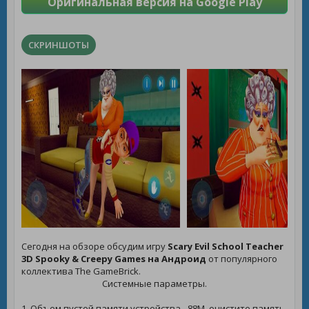
Оригинальная версия на Google Play
СКРИНШОТЫ
Сегодня на обзоре обсудим игру
Scary Evil School Teacher
3D Spooky & Creepy Games на Андроид
от популярного
коллектива The GameBrick.
Системные параметры.
1. Объем пустой памяти устройства - 88M, очистите память