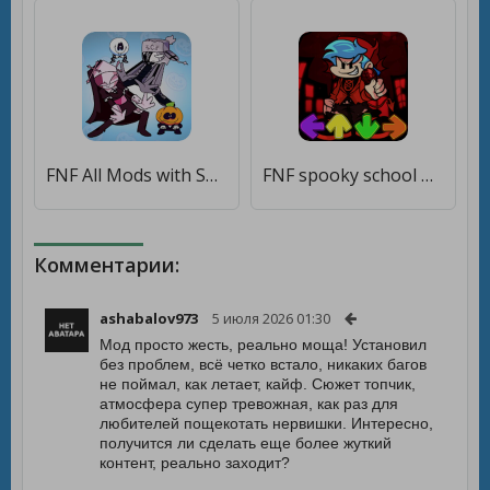
FNF All Mods with Spooky Dance [Мод меню]
FNF spooky school music battle [Мод меню]
Комментарии:
ashabalov973
5 июля 2026 01:30
Мод просто жесть, реально моща! Установил
без проблем, всё четко встало, никаких багов
не поймал, как летает, кайф. Сюжет топчик,
атмосфера супер тревожная, как раз для
любителей пощекотать нервишки. Интересно,
получится ли сделать еще более жуткий
контент, реально заходит?