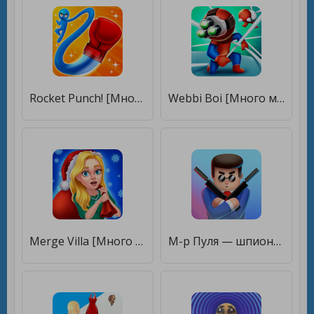
Rocket Punch! [Много монет]
Webbi Boi [Много монет]
Merge Villa [Много монет]
М-р Пуля — шпионские задачки [Много монет]