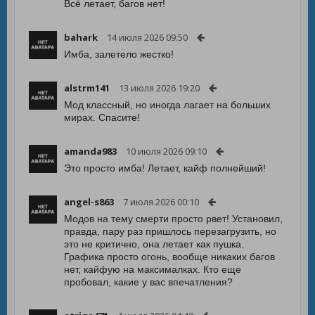
Всё летает, багов нет!
bahark
14 июля 2026 09:50
Имба, залетело жестко!
alstrm141
13 июля 2026 19:20
Мод классный, но иногда лагает на больших
мирах. Спасите!
amanda983
10 июля 2026 09:10
Это просто имба! Летает, кайф полнейший!
angel-s863
7 июля 2026 00:10
Модов на тему смерти просто рвет! Установил,
правда, пару раз пришлось перезагрузить, но
это не критично, она летает как пушка.
Графика просто огонь, вообще никаких багов
нет, кайфую на максималках. Кто еще
пробовал, какие у вас впечатления?