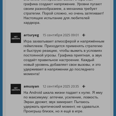
графика создают напряжение. Уровни пугают
своим разнообразием, а механика требует
стратегии. Порой сложно, но очень затягивает!
Настоящее испытание для любителей
хардкора.
arturyeg
15 сентября 2025 09:01
Игра захватывает атмосферой и напряжённым
геймплеем. Приходится применять стратегию
и быструю реакцию, чтобы выжить в условиях
постоянной угрозы. Графика приятная, а звук
создаёт правильное настроение. Каждый
новый уровень добавляет свои вызовы, и это
удерживает в напряжении до последнего
момента!
amusyan
12 сентября 2025 20:35
На Android шкала жизни падает к нулю. Я жму
по максимуму: аптечки, усиление, ловкость.
Экран дрожит, звук замирает. Пытаюсь
удержать критический момент, не сдаваться.
Проигрыш близок, но я ещё в игре.