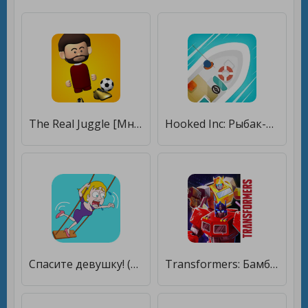
The Real Juggle [Много монет]
Hooked Inc: Рыбак-олигарх [Много монет]
Спасите девушку! (Save the Girl!) [Много монет]
Transformers: Бамблби Форсаж [Много монет]