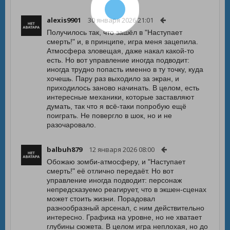
alexis9901
30 января 2026 21:01
Получилось так, что зашёл в "Наступает
смерть!" и, в принципе, игра меня зацепила.
Атмосфера зловещая, даже накал какой-то
есть. Но вот управление иногда подводит:
иногда трудно попасть именно в ту точку, куда
хочешь. Пару раз выходило за экран, и
приходилось заново начинать. В целом, есть
интересные механики, которые заставляют
думать, так что я всё-таки попробую ещё
поиграть. Не повергло в шок, но и не
разочаровало.
balbuh879
12 января 2026 08:00
Обожаю зомби-атмосферу, и "Наступает
смерть!" её отлично передаёт. Но вот
управление иногда подводит: персонаж
непредсказуемо реагирует, что в экшен-сценах
может стоить жизни. Порадовал
разнообразный арсенал, с ним действительно
интересно. Графика на уровне, но не хватает
глубины сюжета. В целом игра неплохая, но до