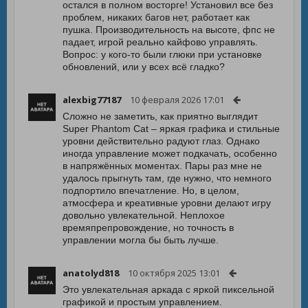
остался в полном восторге! Установил все без
проблем, никаких багов нет, работает как
пушка. Производительность на высоте, фпс не
падает, игрой реально кайфово управлять.
Вопрос: у кого-то были глюки при установке
обновлений, или у всех всё гладко?
alexbig77187
10 февраля 2026 17:01
Сложно не заметить, как приятно выглядит
Super Phantom Cat – яркая графика и стильные
уровни действительно радуют глаз. Однако
иногда управление может подкачать, особенно
в напряжённых моментах. Пары раз мне не
удалось прыгнуть там, где нужно, что немного
подпортило впечатление. Но, в целом,
атмосфера и креативные уровни делают игру
довольно увлекательной. Неплохое
времяпрепровождение, но точность в
управлении могла бы быть лучше.
anatolyd818
10 октября 2025 13:01
Это увлекательная аркада с яркой пиксельной
графикой и простым управлением.