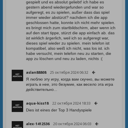
gespielt und es absolut geliebt! ich habe es
gestern abend wiedergefunden und war so
aufgeregt, es zu spielen, außer dass das spiel
immer wieder abstürzt? nachdem ich die app
geschlossen hatte, konnte ich nicht mehr spielen.
es bringt mich zum startbildschirm, aber wenn ich
auf den start tippe, stürzt die app einfach ab. das
ist wirklich ärgerlich, weil ich so aufgeregt war,
dieses spiel wieder zu spielen. mein telefon ist
kompatibel, also weiß ich nicht, was los ist. ich
habe versucht, mein telefon neu zu starten, die
app zu löschen und neu zu laden, nichts :(
aslan88808
25 октября 2024 06:32
Я люблю эту игру, когда вам скучно, вы можете
играть в нее, это безумие, как весело эта игра
действительно...
aqua-kiss18
22 октября 2024 18:33
Dies ist eines der Top 3 Handyspiele
alex-1412536
20 октября 2024 06:03