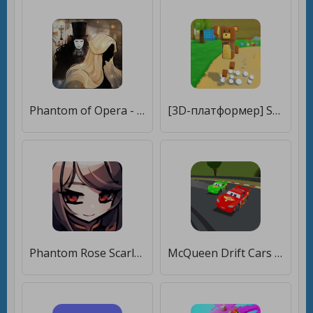
Phantom of Opera - триллер визуальная новелла [Мод меню]
[3D-платформер] Super Bear Adventure [Много денег]
Phantom Rose Scarlet [Мод меню]
McQueen Drift Cars 3 - Super Car Race [Много денег]