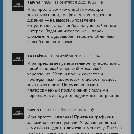
amynairn88
11 сентября 2025 10:33
Игра просто великолепна! Атмосфера
захватывающая, графика яркая, а уровень
дизайна — на высоте. Управление
интуитивное, а разнообразие уровней держит
интерес. Задания интересные и порой
сложные, что добавляет веселья. Отличный
способ провести время!
anstel184
10 сентября 2025 20:05
Игра предлагает увлекательное путешествие с
яркой графикой и простой механикой
управления. Уровни полны секретов и
неожиданных поворотов, что делает процесс
захватывающим. Погружение в мир
платформенных приключений с милыми
персонажами радует и поднимает настроение!
aws-89
10 сентября 2025 06:02
Игра просто шикарная! Приятная графика и
запоминающиеся уровни. Управление легкое,
а музыка создаёт отличную атмосферу. Пuzzles
требуют смекалки, а собирать коллекционные