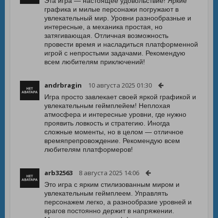
Эта игра — настоящее удовольствие! Яркие
графика и милые персонажи погружают в
увлекательный мир. Уровни разнообразные и
интересные, а механика простая, но
затягивающая. Отличная возможность
провести время и насладиться платформенной
игрой с непростыми задачами. Рекомендую
всем любителям приключений!
andrbragin
10 августа 2025 01:30
Игра просто завлекает своей яркой графикой и
увлекательным геймплейем! Неплохая
атмосфера и интересные уровни, где нужно
проявить ловкость и стратегию. Иногда
сложные моменты, но в целом — отличное
времяпрепровождение. Рекомендую всем
любителям платформеров!
arb32563
8 августа 2025 14:06
Это игра с ярким стилизованным миром и
увлекательным геймплеем. Управлять
персонажем легко, а разнообразие уровней и
врагов постоянно держит в напряжении.