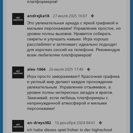
платформеров!
andrejka18
27 июля 2025 16:07
Это увлекательная аркада с яркой графикой и
милыми персонажами! Управление простое, но
уровни полны вызовов. Нравится собирать
секреты и улучшать навыки. Игра хорошо
расслабляет и затягивает, идеально подходит
для коротких сессий на телефоне. Рекомендую
всем любителям платформеров!
alex-1064
26 июля 2025 17:49
Игра просто завораживает! Красочная графика
и уютный мир делают каждое прохождение
увлекательным. Управление отзывчивое, а
уровни полны интересных загадок и врагов.
Закачивай, если любишь платформеры с
непринужденной атмосферой и милыми
персонажами!
an-dreys382
10 декабря 2024 04:01
ich habe dieses spiel früher in der highschool