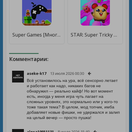
Super Games [Много монет]
STAR: Super Tricky Amazing Run [Много денег]
Комментарии:
aseke-k17
13 июля 2026 00:30
Всё установилось на ура, всё сенсорно летает
и работает как надо, никаких багов не
обнаружил — реально кайф! Но вот момент
есть, иногда у меня игра чуть лагает на
сложных уровнях, это нормально или у кого-то
тоже такая тема? В целом, мод топчик, имба
добавляет новые фишки, не удержался и залип
на целый вечер — просто пушка!
alexa19911131
8 июля 2026 15:40