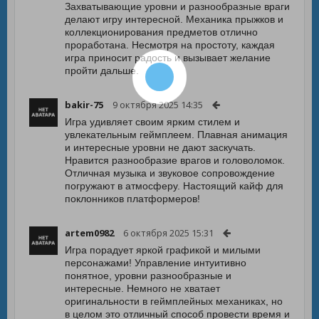
Захватывающие уровни и разнообразные враги
делают игру интересной. Механика прыжков и
коллекционирования предметов отлично
проработана. Несмотря на простоту, каждая
игра приносит радость и вызывает желание
пройти дальше.
bakir-75
9 октября 2025 14:35
Игра удивляет своим ярким стилем и
увлекательным геймплеем. Плавная анимация
и интересные уровни не дают заскучать.
Нравится разнообразие врагов и головоломок.
Отличная музыка и звуковое сопровождение
погружают в атмосферу. Настоящий кайф для
поклонников платформеров!
artem0982
6 октября 2025 15:31
Игра порадует яркой графикой и милыми
персонажами! Управление интуитивно
понятное, уровни разнообразные и
интересные. Немного не хватает
оригинальности в геймплейных механиках, но
в целом это отличный способ провести время и