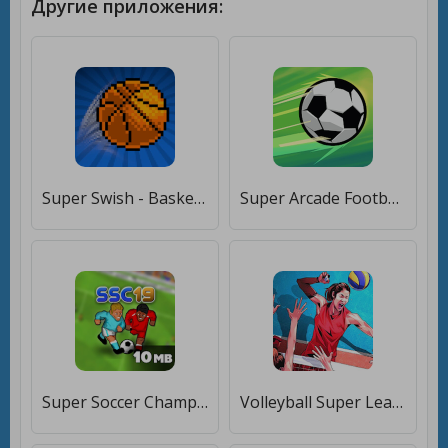
Другие приложения:
Super Swish - Basketball Games 2K [Мод меню]
Super Arcade Football [Мод меню]
Super Soccer Champs FREE [Много денег]
Volleyball Super League [Мод меню]