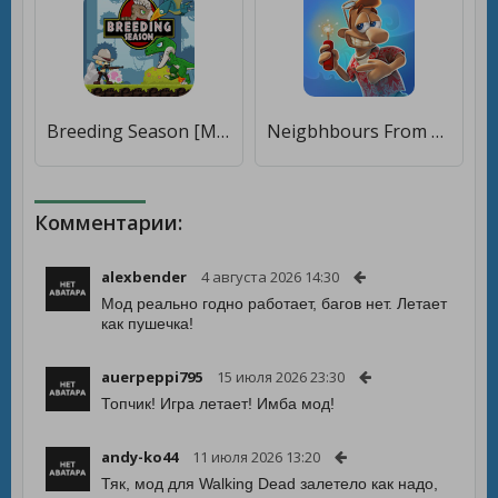
Breeding Season [Много денег]
Neigbhbours From Hell: Season 2 [Много монет]
Комментарии:
alexbender
4 августа 2026 14:30
Мод реально годно работает, багов нет. Летает
как пушечка!
auerpeppi795
15 июля 2026 23:30
Топчик! Игра летает! Имба мод!
andy-ko44
11 июля 2026 13:20
Тяк, мод для Walking Dead залетело как надо,