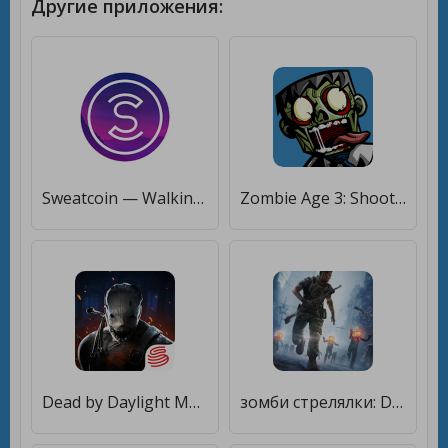
Другие приложения:
Sweatcoin — Walking step counter & tracker [Полная версия]
Zombie Age 3: Shooting Walking Zombie: Dead City [Много монет]
Dead by Daylight Mobile [Мод меню]
зомби стрелялки: DEAD TARGET [Мод меню]