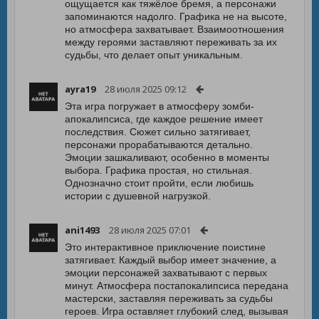
ощущается как тяжёлое бремя, а персонажи
запоминаются надолго. Графика не на высоте,
но атмосфера захватывает. Взаимоотношения
между героями заставляют переживать за их
судьбы, что делает опыт уникальным.
ayra19
28 июля 2025 09:12
Эта игра погружает в атмосферу зомби-
апокалипсиса, где каждое решение имеет
последствия. Сюжет сильно затягивает,
персонажи прорабатываются детально.
Эмоции зашкаливают, особенно в моменты
выбора. Графика простая, но стильная.
Однозначно стоит пройти, если любишь
истории с душевной нагрузкой.
ani1493
28 июля 2025 07:01
Это интерактивное приключение поистине
затягивает. Каждый выбор имеет значение, а
эмоции персонажей захватывают с первых
минут. Атмосфера постапокалипсиса передана
мастерски, заставляя переживать за судьбы
героев. Игра оставляет глубокий след, вызывая