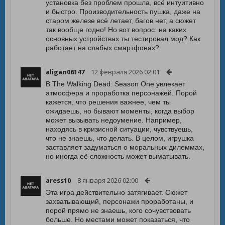
установка без проблем прошла, всё интуитивно
и быстро. Производительность пушка, даже на
старом железе всё летает, багов нет, а сюжет
так вообще годно! Но вот вопрос: на каких
основных устройствах ты тестировал мод? Как
работает на слабых смартфонах?
aligan06147
12 февраля 2026 02:01
В The Walking Dead: Season One увлекает
атмосфера и проработка персонажей. Порой
кажется, что решения важнее, чем ты
ожидаешь, но бывают моменты, когда выбор
может вызывать недоумение. Например,
находясь в кризисной ситуации, чувствуешь,
что не знаешь, что делать. В целом, игрушка
заставляет задуматься о моральных дилеммах,
но иногда её сложность может выматывать.
aress10
8 января 2026 02:00
Эта игра действительно затягивает. Сюжет
захватывающий, персонажи проработаны, и
порой прямо не знаешь, кого сочувствовать
больше. Но местами может показаться, что