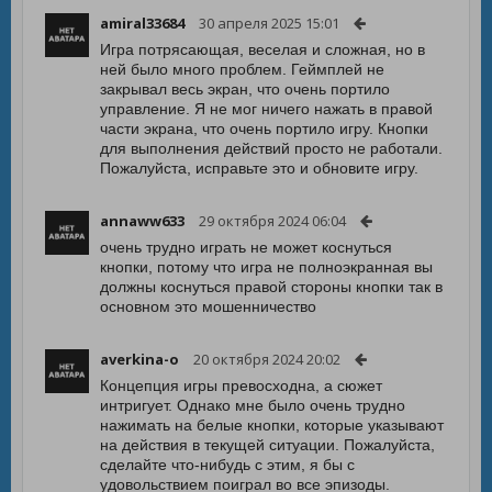
amiral33684
30 апреля 2025 15:01
Игра потрясающая, веселая и сложная, но в
ней было много проблем. Геймплей не
закрывал весь экран, что очень портило
управление. Я не мог ничего нажать в правой
части экрана, что очень портило игру. Кнопки
для выполнения действий просто не работали.
Пожалуйста, исправьте это и обновите игру.
annaww633
29 октября 2024 06:04
очень трудно играть не может коснуться
кнопки, потому что игра не полноэкранная вы
должны коснуться правой стороны кнопки так в
основном это мошенничество
averkina-o
20 октября 2024 20:02
Концепция игры превосходна, а сюжет
интригует. Однако мне было очень трудно
нажимать на белые кнопки, которые указывают
на действия в текущей ситуации. Пожалуйста,
сделайте что-нибудь с этим, я бы с
удовольствием поиграл во все эпизоды.