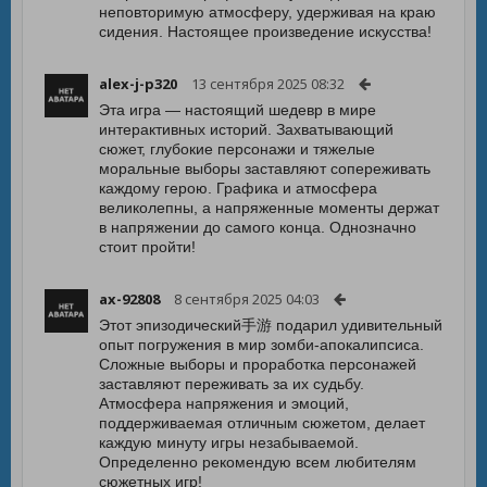
неповторимую атмосферу, удерживая на краю
сидения. Настоящее произведение искусства!
alex-j-p320
13 сентября 2025 08:32
Эта игра — настоящий шедевр в мире
интерактивных историй. Захватывающий
сюжет, глубокие персонажи и тяжелые
моральные выборы заставляют сопереживать
каждому герою. Графика и атмосфера
великолепны, а напряженные моменты держат
в напряжении до самого конца. Однозначно
стоит пройти!
ax-92808
8 сентября 2025 04:03
Этот эпизодический手游 подарил удивительный
опыт погружения в мир зомби-апокалипсиса.
Сложные выборы и проработка персонажей
заставляют переживать за их судьбу.
Атмосфера напряжения и эмоций,
поддерживаемая отличным сюжетом, делает
каждую минуту игры незабываемой.
Определенно рекомендую всем любителям
сюжетных игр!