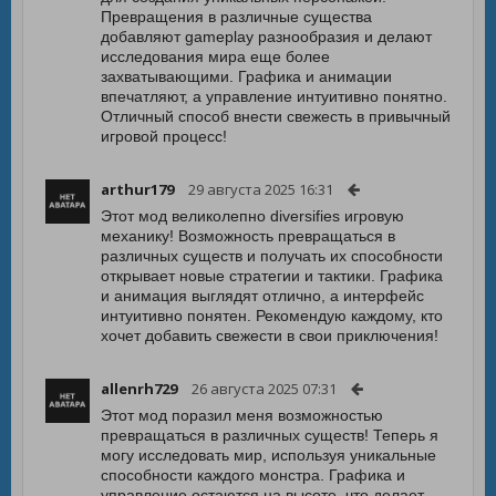
Превращения в различные существа
добавляют gameplay разнообразия и делают
исследования мира еще более
захватывающими. Графика и анимации
впечатляют, а управление интуитивно понятно.
Отличный способ внести свежесть в привычный
игровой процесс!
arthur179
29 августа 2025 16:31
Этот мод великолепно diversifies игровую
механику! Возможность превращаться в
различных существ и получать их способности
открывает новые стратегии и тактики. Графика
и анимация выглядят отлично, а интерфейс
интуитивно понятен. Рекомендую каждому, кто
хочет добавить свежести в свои приключения!
allenrh729
26 августа 2025 07:31
Этот мод поразил меня возможностью
превращаться в различных существ! Теперь я
могу исследовать мир, используя уникальные
способности каждого монстра. Графика и
управление остаются на высоте, что делает