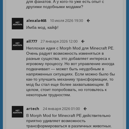
для фанатов. А у кого-то уже есть опыт с
другими подобными модами?
alexala468
10 июля 2026 19:30
Имба мод, кайф!
all777
27 января 2026 12:00
Неплохая идея с Morph Mod для Minecraft PE.
Очень радует возможность изменяться в
разные существа, это добавляет интереса к
игровому процессу. Но вот управление иногда
подкачивает — может быть неудобным в
напряженных ситуациях. Если можно было бы
как-то улучшить механику трансформации, то
мод бы стал еще более захватывающим. В
целом, стоит попробовать, но готовьтесь к
некоторым трудностям.
artech
24 января 2026 01:00
В Morph Mod for Minecraft PE действительно
приятно удивляет возможность
трансформироваться в различных животных.