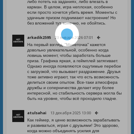
либо потеть на заданиях, либо влезать в
карман. В целом, игра неплохая, особенно
если просто хочется убить время. Моменты с
удачным призом поднимают настроение! Но
без вложений тут, конечно, не обойтись.
arkadik2595
23 января 2026 07:01
На первый взгляд, "Монеточка" кажется
довольно увлекательной, особенно когда
ловишь момент, чтобы заработать больше
приза. Графика яркая, а геймплей затягивает.
Однако иногда появляются ощутимые перебои
с загрузкой, что вызывает раздражение. Друзья
тоже активно играют, так что есть возможность
делиться своим опытом. Все-таки атмосфера
дружбы и соперничества делает игру более
интересной, но стабильность сервера могла бы
быть на уровне, чтобы всё проходило гладче.
atulsahai
13 декабря 2025 13:00
Как геймер, я ценю возможность зарабатывать
и развиваться, играя с друзьями! Это здорово,
когда можно объединять усилия для