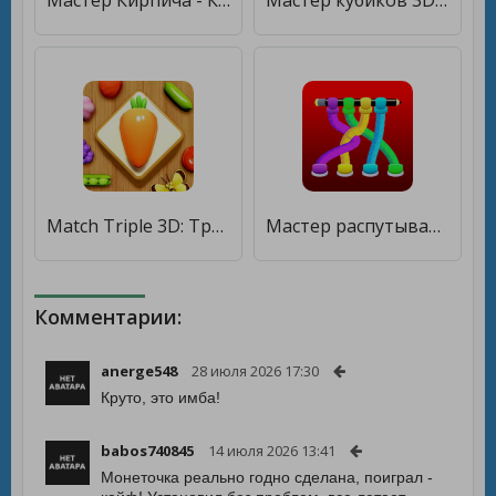
Мастер Кирпича - Классическое Тройное Совпадение [Много монет]
Мастер кубиков 3D - Три в ряд и игра-головоломка [Мод меню]
Match Triple 3D: Тройной мастер-подбор 3D [Много монет]
Мастер распутывания в 3D [Много монет]
Комментарии:
anerge548
28 июля 2026 17:30
Круто, это имба!
babos740845
14 июля 2026 13:41
Монеточка реально годно сделана, поиграл -