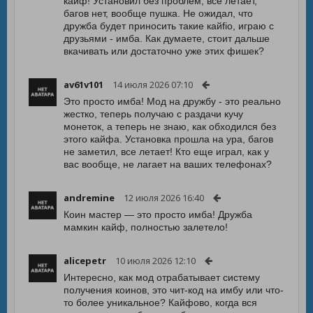
кайф! Установил без проблем, все летает,
багов нет, вообще пушка. Не ожидал, что
дружба будет приносить такие кайfio, играю с
друзьями - имба. Как думаете, стоит дальше
вкачивать или достаточно уже этих фишек?
av61v101
14 июля 2026 07:10
Это просто имба! Мод на дружбу - это реально
жестко, теперь получаю с раздачи кучу
монеток, а теперь не знаю, как обходился без
этого кайфа. Установка прошла на ура, багов
не заметил, все летает! Кто еще играл, как у
вас вообще, не лагает на ваших телефонах?
andremine
12 июля 2026 16:40
Коин мастер — это просто имба! Дружба
мамкин кайф, полностью залетело!
alicepetr
10 июля 2026 12:10
Интересно, как мод отрабатывает систему
получения коинов, это чит-код на имбу или что-
то более уникальное? Кайфово, когда вся