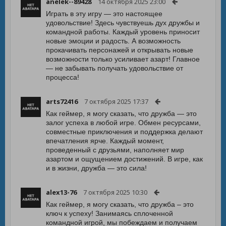
anelek--89428
14 октября 2025 23:00
Играть в эту игру — это настоящее
удовольствие! Здесь чувствуешь дух дружбы и
командной работы. Каждый уровень приносит
новые эмоции и радость. А возможность
прокачивать персонажей и открывать новые
возможности только усиливает азарт! Главное
— не забывать получать удовольствие от
процесса!
arts72416
7 октября 2025 17:37
Как геймер, я могу сказать, что дружба — это
залог успеха в любой игре. Обмен ресурсами,
совместные приключения и поддержка делают
впечатления ярче. Каждый момент,
проведенный с друзьями, наполняет мир
азартом и ощущением достижений. В игре, как
и в жизни, дружба — это сила!
alex13-76
7 октября 2025 10:30
Как геймер, я могу сказать, что дружба – это
ключ к успеху! Занимаясь сплоченной
командной игрой, мы побеждаем и получаем