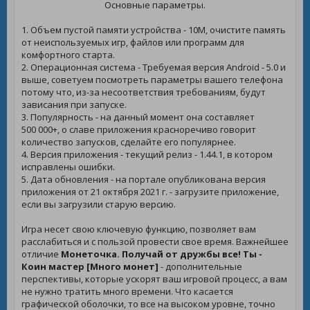
Основные параметры.
1. Объем пустой памяти устройства - 10M, очистите память
от неиспользуемых игр, файлов или программ для
комфортного старта.
2. Операционная система - Требуемая версия Android - 5.0 и
выше, советуем посмотреть параметры вашего телефона
потому что, из-за несоответствия требованиям, будут
зависания при запуске.
3. Популярность - на данный момент она составляет
500 000+, о славе приложения красноречиво говорит
количество запусков, сделайте его популярнее.
4. Версия приложения - текущий релиз - 1.44.1, в котором
исправлены ошибки.
5. Дата обновления - на портале опубликована версия
приложения от 21 октября 2021 г. - загрузите приложение,
если вы загрузили старую версию.
Игра несет свою ключевую функцию, позволяет вам
расслабиться и с пользой провести свое время. Важнейшее
отличие
Монеточка. Получай от дружбы все! Ты -
Коин мастер [Много монет]
- дополнительные
перспективы, которые ускорят ваш игровой процесс, а вам
не нужно тратить много времени. Что касается
графической оболочки, то все на высоком уровне, точно