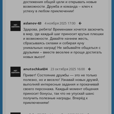
достижения общей цели и открывать новые
возможности. Дружба и команда – ключ к
успеху в любом приключении!
aslanov-63
4 ноября 2025 17:00
Здарова, ребята! Временами хочется заскочить
в мир, где каждый шаг приносит крутые плюшки
и возможности. Давайте начнем жесть,
сбрасываясь силами и собирая кучу
уникальных наград! Не забывайте общаться с
друзьями – вместе веселее и проще достигать
новых высот!
anutochka634
23 октября 2025 16:00
Привет! Состояние дружбы — это не только
полезно, но и весело! Узнавай новых друзей,
выполняй интересные задания и прокачивай
своего персонажа. Каждый момент общения
приносит бонусы, так что не упускай шанс
получить полезные награды. Вперёд к
приключениям!