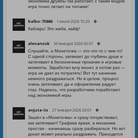
экономика дружбы так работает, с таким модом
игра точно летает на топчике!
balbo-75886
1 июля 2026 15:20
Кабзарь! Это имба, кайф!
alenanosk
30 января 2026 03:01
Слушайте, а Монеточка — это что-то с чем-то!
С одной стороны, увлекает до глубины души и
затягивает в бесконечные прокачки и игровые
моменты. Заработал кучу монет, а потом раз —
игра не дает их потратить! Вот тут начинаю
немного раздражаться. Но в целом, процесс
очень затягивает, да и оформление радует
глаз. Надеюсь, что разработчики поработают
над экономикой игры.
anjuta-iis
27 января 2026 20:01
Зашёл в «Монеточка» и сразу почувствовал,
как затягивает! Графика яркая, а механика
простая - начинаешь сразу разбираться. Но вот
донат может реально раздражать. Приходится