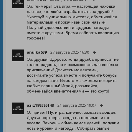
Эй, геймеры! Эта игра — настоящая находка
для тех, кто любит зарабатывать на дружбе!
Участвуй в уникальных миссиях, обменивайся
материалами и прокачивай свои навыки.
Получай удовольствия и щедрые награды
вместе с друзьями. Время собирать коллекцию
трофеев!
anulka639
27 августа 2025 16:30
Эй, друзья! Здорово, когда дружба приносит не
только радость, но и возможность для весёлых
приключений! Делитесь моментами,
достигайте успеха вместе и получайте бонусы
на каждом шаге. Вместе мы сможем покорить
любые вершины! Играй, развивайся,
обменивайся впечатлениями — это круто!
aziz198585148
21 августа 2025 19:07
О, привет! Ну, игра, конечно, захватывающая.
Друзья-партнеры всегда на подъеме, и это
весело! Заходи – обменяемся удачей, получим
новые уровни и награды. Собирать былые