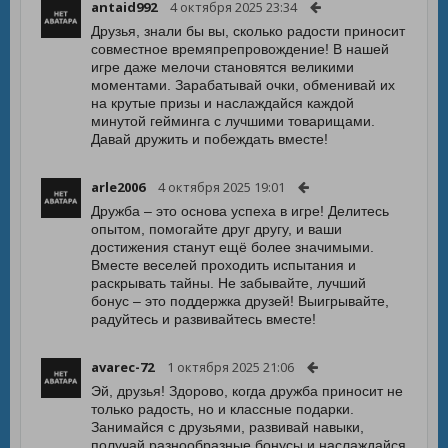
antaid992
4 октября 2025 23:34
Друзья, знали бы вы, сколько радости приносит
совместное времяпрепровождение! В нашей
игре даже мелочи становятся великими
моментами. Зарабатывай очки, обменивай их
на крутые призы и наслаждайся каждой
минутой гейминга с лучшими товарищами.
Давай дружить и побеждать вместе!
arle2006
4 октября 2025 19:01
Дружба – это основа успеха в игре! Делитесь
опытом, помогайте друг другу, и ваши
достижения станут ещё более значимыми.
Вместе веселей проходить испытания и
раскрывать тайны. Не забывайте, лучший
бонус – это поддержка друзей! Выигрывайте,
радуйтесь и развивайтесь вместе!
avarec-72
1 октября 2025 21:06
Эй, друзья! Здорово, когда дружба приносит не
только радость, но и классные подарки.
Занимайся с друзьями, развивай навыки,
получай разнообразные бонусы и наслаждайся