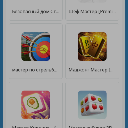
Безопасный дом Строй Мастер Домофоны [Без рекламы]
Шеф Мастер [Premium]
мастер по стрельбе из лука 3D [Мод меню]
Маджонг Мастер [Бесплатные покупки]