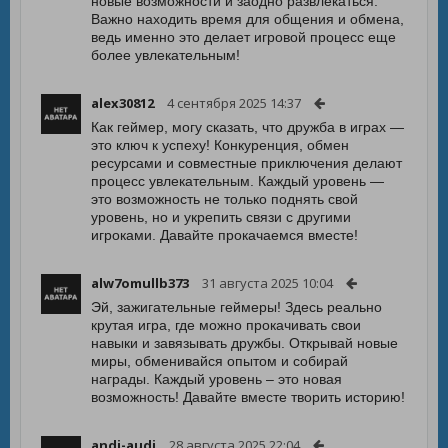
новые возможности и заодно развлекаться.
Важно находить время для общения и обмена,
ведь именно это делает игровой процесс еще
более увлекательным!
alex30812
4 сентября 2025 14:37
Как геймер, могу сказать, что дружба в играх —
это ключ к успеху! Конкуренция, обмен
ресурсами и совместные приключения делают
процесс увлекательным. Каждый уровень —
это возможность не только поднять свой
уровень, но и укрепить связи с другими
игроками. Давайте прокачаемся вместе!
alw7omullb373
31 августа 2025 10:04
Эй, зажигательные геймеры! Здесь реально
крутая игра, где можно прокачивать свои
навыки и завязывать дружбы. Открывай новые
миры, обменивайся опытом и собирай
награды. Каждый уровень – это новая
возможность! Давайте вместе творить историю!
andi-audi
28 августа 2025 22:04