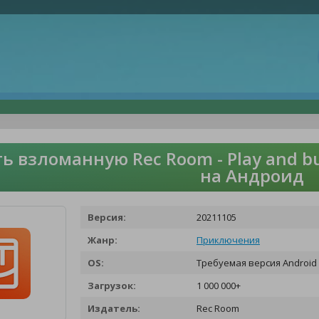
ь взломанную Rec Room - Play and bu
на Андроид
Версия:
20211105
Жанр:
Приключения
OS:
Требуемая версия Android 
Загрузок:
1 000 000+
Издатель:
Rec Room