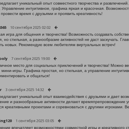
редлагает уникальный опыт совместного творчества и развлечений
. Управление интуитивное, графика яркая и красочная. Возможност
 провести время с друзьями и проявить креативность!
8565
10 сентября 2025 02:02
ая игра для общения и творчества! Возможность создавать собств
я, но стильная, а разнообразие активностей не даст заскучать. Гл
ть новых. Рекомендую всем любителям виртуальных встреч!
poly
7 сентября 2025 19:00
личное место для социальных приключений и творчества! Можно ве
 мини-игры. Графика простая, но стильная, а управление интуитив
иментировать и общаться!
r
3 сентября 2025 14:32
редлагает уникальный опыт взаимодействия с друзьями и дает возм
ение и разнообразные активности делают времяпрепровождение у
ся креативными проектами и соревноваться с другими игроками. В
ing120
1 сентября 2025 03:05
ение впечатляет возможностями совместной игры и креативного стр