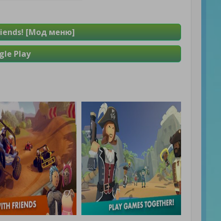
riends! [Мод меню]
le Play