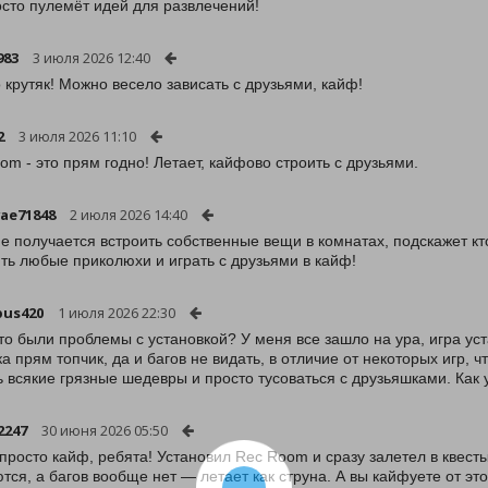
осто пулемёт идей для развлечений!
983
3 июля 2026 12:40
о крутяк! Можно весело зависать с друзьями, кайф!
2
3 июля 2026 11:10
om - это прям годно! Летает, кайфово строить с друзьями.
ae71848
2 июля 2026 14:40
не получается встроить собственные вещи в комнатах, подскажет кто
ть любые приколюхи и играть с друзьями в кайф!
pus420
1 июля 2026 22:30
-то были проблемы с установкой? У меня все зашло на ура, игра ус
а прям топчик, да и багов не видать, в отличие от некоторых игр, 
ь всякие грязные шедевры и просто тусоваться с друзьяшками. Как 
2247
30 июня 2026 05:50
 просто кайф, ребята! Установил Rec Room и сразу залетел в квесты 
тся, а багов вообще нет — летает как струна. А вы кайфуете от эт