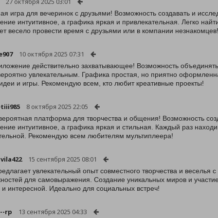
27 октября 2025 03:01
ая игра для вечеринок с друзьями! Возможность создавать и иссл
ение интуитивное, а графика яркая и привлекательная. Легко найт
чет весело провести время с друзьями или в компании незнакомцев
e907
10 октября 2025 07:31
иложение действительно захватывающее! Возможность объединятьс
вероятно увлекательным. Графика простая, но приятно оформленна
идеи и игры. Рекомендую всем, кто любит креативные проекты!
tiii985
8 октября 2025 22:05
вероятная платформа для творчества и общения! Возможность созд
ение интуитивное, а графика яркая и стильная. Каждый раз находи
тельной. Рекомендую всем любителям мультиплеера!
vila422
15 сентября 2025 08:01
редлагает увлекательный опыт совместного творчества и веселья с
ностей для самовыражения. Создание уникальных миров и участие
 и интересной. Идеально для социальных встреч!
--rp
13 сентября 2025 04:33