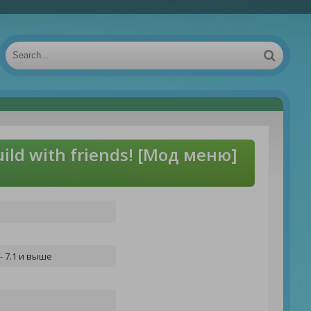
ild with friends! [Мод меню]
- 7.1 и выше