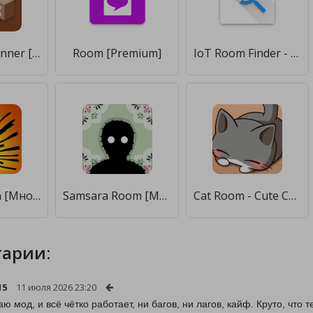
3D Room Planner [Без рекламы]
Room [Premium]
IoT Room Finder - приложение для проекта IoT Room [Без рекламы]
Room Smash [Много денег]
Samsara Room [Мод меню]
Cat Room - Cute Cat Games [Много денег]
арии:
15
11 июля 2026 23:20
аю мод, и всё чётко работает, ни багов, ни лагов, кайф. Круто, что