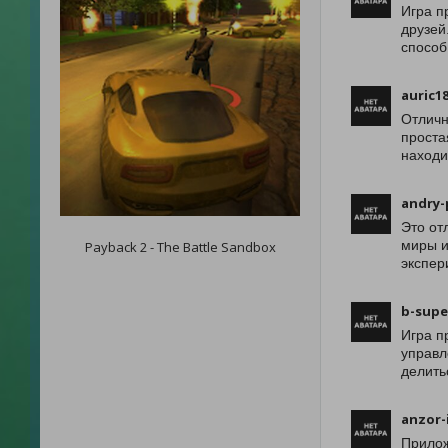
Игра п
друзей
способ
auric1
Отличн
проста
находи
andry-
Это от
миры и
Payback 2 - The Battle Sandbox
экспер
b-supe
Игра п
управл
делить
anzor-
Прилож