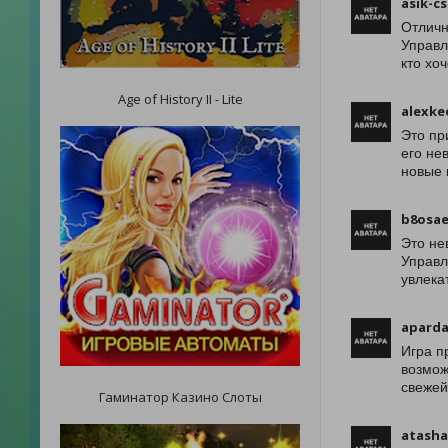
asik-cs
Отличн
Управл
кто хо
Age of History II - Lite
alexke
Это пр
его не
новые 
b8osae
Это не
Управл
увлека
aparda
Игра п
возмож
свежей
Гаминатор Казино Слоты
atasha