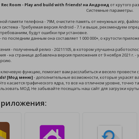
у
Rec Room - Play and build with friends! на Андроид
от крутого ра
Системные параметры.
ной памяти телефона - 79M, очистите память от ненужных игр, файло
 система - Требуемая версия Android - 7.1 и выше, рекомендуем опр
требованиям, будут ошибки при установке.
 - по последним данным она составляет 1 000 000+, о крутости прило
жения - полученный релиз - 20211105, в котором улучшена работоспо
ния - на странице добавлена версия приложения от 9 ноября 2021 г. 
рсию.
 ключевую функцию, помогает вам расслабиться и весело провести 
nds! [Мод меню]
- дополнительные возможности, которые украсят ваш
то касается графического ядра, то все на отличном уровне, точно та
льзовать МОД. Не забывайте посещать наш сайт для загрузки крут
приложения: