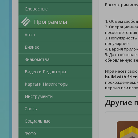
Рассмотрим игр
Словесные
Программы
1. Объем свобод
2. Операционная
несоответствия 
Авто
3. Популярность
популярнее.
Бизнес
4. Версия прило
5. Дата обновле
Знакомства
обновленную ве
Игра несет свою
Видео и Редакторы
build with frie
прохождением. Ч
Карты и Навигаторы
версию или испо
Инструменты
Другие 
Связь
Социальные
Фото