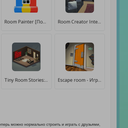
Room Painter [Полная версия]
Room Creator Interior Design [Premium]
Tiny Room Stories: Town Mystery [Много денег]
Escape room - Игры на логику [Много монет]
 теперь можно нормально строить и играть с друзьями,