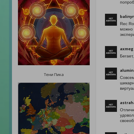
попроб
baliny
Rec Ro
можно 
экспер
axmeg
Бегает,
alumin
Тени Пика
Совсем
шикарн
виртуа
astrah
Отличн
удовол
своеоб