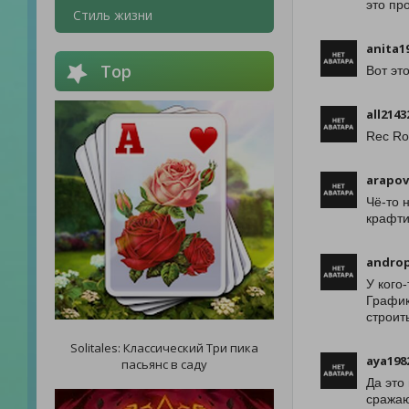
это пр
Стиль жизни
anita1
Top
Вот эт
all2143
Rec Ro
arapov
Чё-то 
крафти
andro
У кого
График
строит
Solitales: Классический Три пика
aya198
пасьянс в саду
Да это
сражаю