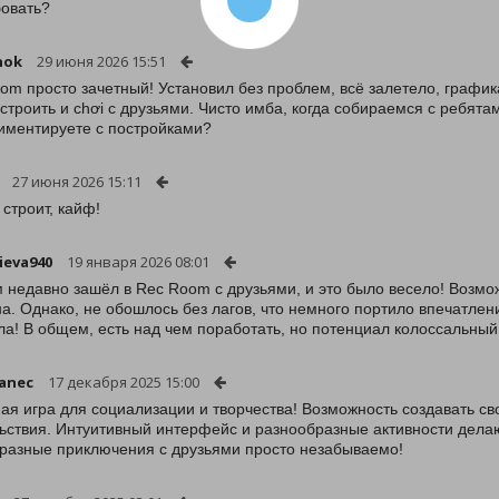
овать?
nok
29 июня 2026 15:51
om просто зачетный! Установил без проблем, всё залетело, графика
строить и chơi с друзьями. Чисто имба, когда собираемся с ребятам
иментируете с постройками?
27 июня 2026 15:11
 строит, кайф!
ieva940
19 января 2026 08:01
 недавно зашёл в Rec Room с друзьями, и это было весело! Возмож
а. Однако, не обошлось без лагов, что немного портило впечатление
ла! В общем, есть над чем поработать, но потенциал колоссальный
anec
17 декабря 2025 15:00
ая игра для социализации и творчества! Возможность создавать св
ьствия. Интуитивный интерфейс и разнообразные активности дела
разные приключения с друзьями просто незабываемо!