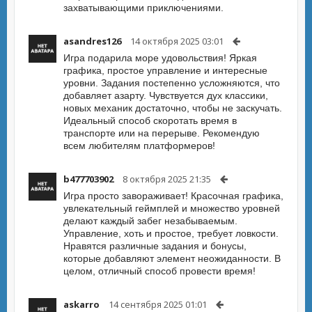
захватывающими приключениями.
asandres126
14 октября 2025 03:01
Игра подарила море удовольствия! Яркая
графика, простое управление и интересные
уровни. Задания постепенно усложняются, что
добавляет азарту. Чувствуется дух классики,
новых механик достаточно, чтобы не заскучать.
Идеальный способ скоротать время в
транспорте или на перерыве. Рекомендую
всем любителям платформеров!
b477703902
8 октября 2025 21:35
Игра просто завораживает! Красочная графика,
увлекательный геймплей и множество уровней
делают каждый забег незабываемым.
Управление, хоть и простое, требует ловкости.
Нравятся различные задания и бонусы,
которые добавляют элемент неожиданности. В
целом, отличный способ провести время!
askarro
14 сентября 2025 01:01