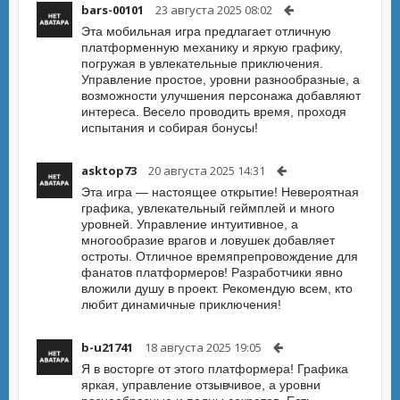
bars-00101
23 августа 2025 08:02
Эта мобильная игра предлагает отличную
платформенную механику и яркую графику,
погружая в увлекательные приключения.
Управление простое, уровни разнообразные, а
возможности улучшения персонажа добавляют
интереса. Весело проводить время, проходя
испытания и собирая бонусы!
asktop73
20 августа 2025 14:31
Эта игра — настоящее открытие! Невероятная
графика, увлекательный геймплей и много
уровней. Управление интуитивное, а
многообразие врагов и ловушек добавляет
остроты. Отличное времяпрепровождение для
фанатов платформеров! Разработчики явно
вложили душу в проект. Рекомендую всем, кто
любит динамичные приключения!
b-u21741
18 августа 2025 19:05
Я в восторге от этого платформера! Графика
яркая, управление отзывчивое, а уровни