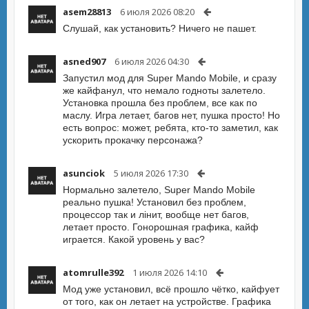
asem28813
6 июля 2026 08:20
Слушай, как установить? Ничего не пашет.
asned907
6 июля 2026 04:30
Запустил мод для Super Mando Mobile, и сразу
же кайфанул, что немало годноты залетело.
Установка прошла без проблем, все как по
маслу. Игра летает, багов нет, пушка просто! Но
есть вопрос: может, ребята, кто-то заметил, как
ускорить прокачку персонажа?
asunciok
5 июля 2026 17:30
Нормально залетело, Super Mando Mobile
реально пушка! Установил без проблем,
процессор так и лінит, вообще нет багов,
летает просто. Гонорошная графика, кайф
играется. Какой уровень у вас?
atomrulle392
1 июля 2026 14:10
Мод уже установил, всё прошло чётко, кайфует
от того, как он летает на устройстве. Графика