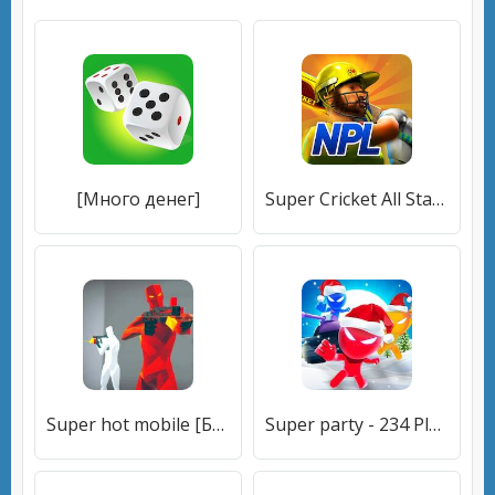
[Много денег]
Super Cricket All Stars [Много денег]
Super hot mobile [Бесплатные покупки]
Super party - 234 Player Games [Много денег]