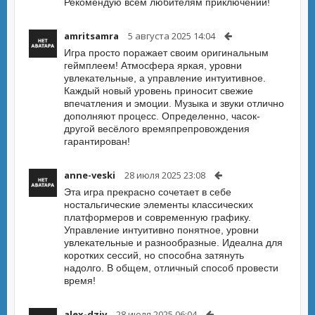
Рекомендую всем любителям приключений!
amritsamra
5 августа 2025 14:04
Игра просто поражает своим оригинальным
геймплеем! Атмосфера яркая, уровни
увлекательные, а управление интуитивное.
Каждый новый уровень приносит свежие
впечатления и эмоции. Музыка и звуки отлично
дополняют процесс. Определенно, часок-
другой весёлого времяпрепровождения
гарантирован!
anne-veski
28 июля 2025 23:08
Эта игра прекрасно сочетает в себе
ностальгические элементы классических
платформеров и современную графику.
Управление интуитивно понятное, уровни
увлекательные и разнообразные. Идеална для
коротких сессий, но способна затянуть
надолго. В общем, отличный способ провести
время!
alex-dziv
28 июля 2025 06:04