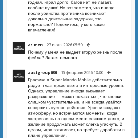
годная, играл долго, багов нет, не лагает,
вообще пушка! Но вот заметил, что иногда
после убийства противника возникают
довольно длительные задержки, это
нормально? Поделитесь, у кого какие
впечатления!
ar-men
27 июня 2026 05:50
Почему у меня не выдает вторую жизнь после
фейла? Лагает немного.
austgroup630
15 февраля 2026 10:00
Графика в Super Mando Mobile действительно
радует глаз, яркие цвета и интересные уровни.
Однако, управление иногда вызывает
раздражение — может показаться, что кнопки
слишком чувствительные, и не всегда удаётся
совершить нужное действие. Уровни создают
атмосферу, но встречаются моменты, когда
застреваешь на одном месте слишком долго, и
желание продолжать может слегка угаснуть. В
целом, игра затягивает, но требует доработки в
плане управления.