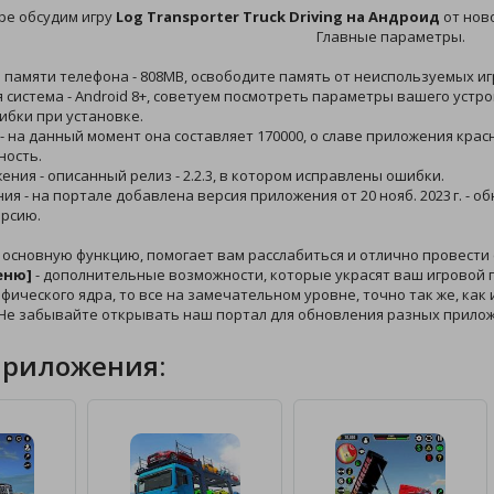
ре обсудим игру
Log Transporter Truck Driving на Андроид
от нов
Главные параметры.
й памяти телефона - 808MB, освободите память от неиспользуемых иг
 система - Android 8+, советуем посмотреть параметры вашего устро
ибки при установке.
 - на данный момент она составляет 170000, о славе приложения кра
ность.
жения - описанный релиз - 2.2.3, в котором исправлены ошибки.
ния - на портале добавлена версия приложения от 20 нояб. 2023 г. - 
рсию.
 основную функцию, помогает вам расслабиться и отлично провести
еню]
- дополнительные возможности, которые украсят ваш игровой пр
афического ядра, то все на замечательном уровне, точно так же, как
 Не забывайте открывать наш портал для обновления разных прило
приложения: