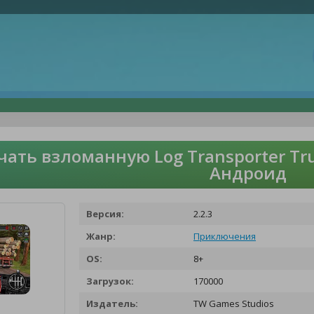
чать взломанную Log Transporter Tru
Андроид
Версия:
2.2.3
Жанр:
Приключения
OS:
8+
Загрузок:
170000
Издатель:
TW Games Studios