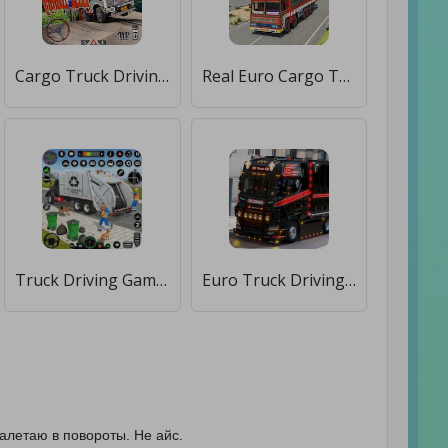
Cargo Truck Driving Sim Games [Мод меню]
Real Euro Cargo Truck Driving [Бесплатные покупки]
Truck Driving Games Truck Game [Мод меню]
Euro Truck Driving Sim 3D [Мод меню]
алетаю в повороты. Не айс.