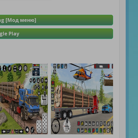
ing [Мод меню]
le Play