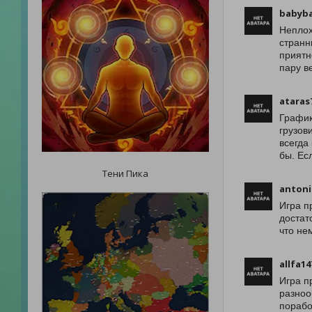
babyba
Неплох
странн
приятн
пару в
ataras
График
грузов
всегда
бы. Ес
Тени Пика
antoni
Игра п
достат
что не
allfa14
Игра п
разноо
порабо