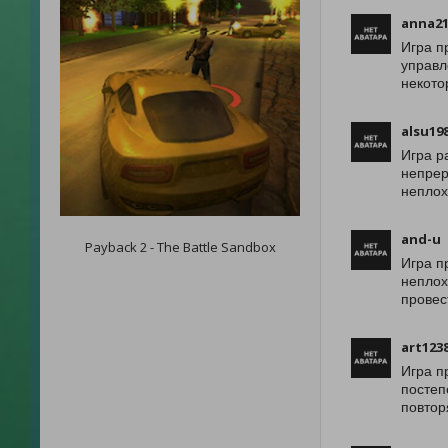
anna21
Игра п
управл
некото
alsu19
Игра р
непрер
неплох
and-u
Payback 2 - The Battle Sandbox
Игра п
неплох
провес
art123
Игра п
постеп
повтор