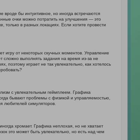
е вроде бы интуитивное, но иногда встречаются
танные очки можно потратить на улучшения — это
е, только в разных локациях. Если хотите провести
сает игру от некоторых скучных моментов. Управление
ет сложно выполнять задания на время из-за не
ях, поэтому играет не так увлекательно, как хотелось
пробовать?
ализм с увлекательным геймплеем. Графика
ногда бывают проблемы с физикой и управляемостью,
ля любителей симуляторов.
иногда хромает. Графика неплохая, но не хватает
зок это может быть увлекательно, но есть над чем