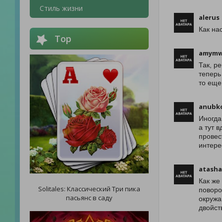
Стиль жизни
alerus
Как на
Top
amymw
Так, р
теперь 
то еще
anubk
Иногда
а тут 
провес
интере
atasha
Как же
Solitales: Классический Три пика
поворо
пасьянс в саду
окружа
двойст