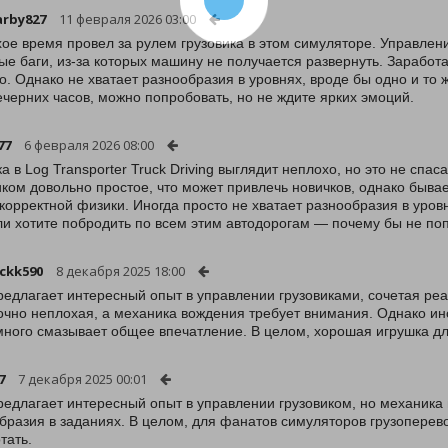
rby827
11 февраля 2026 03:00
ое время провел за рулем грузовика в этом симуляторе. Управлени
ые баги, из-за которых машину не получается развернуть. Зарабо
о. Однако не хватает разнообразия в уровнях, вроде бы одно и то ж
ечерних часов, можно попробовать, но не ждите ярких эмоций.
77
6 февраля 2026 08:00
а в Log Transporter Truck Driving выглядит неплохо, но это не спа
иком довольно простое, что может привлечь новичков, однако быва
 корректной физики. Иногда просто не хватает разнообразия в уровн
ли хотите побродить по всем этим автодорогам — почему бы не по
ckk590
8 декабря 2025 18:00
редлагает интересный опыт в управлении грузовиками, сочетая ре
очно неплохая, а механика вождения требует внимания. Однако и
много смазывает общее впечатление. В целом, хорошая игрушка д
7
7 декабря 2025 00:01
редлагает интересный опыт в управлении грузовиком, но механика 
бразия в заданиях. В целом, для фанатов симуляторов грузоперево
тать.