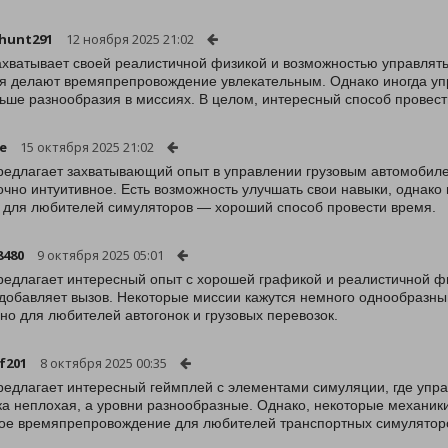
hunt291
12 ноября 2025 21:02
ахватывает своей реалистичной физикой и возможностью управлят
я делают времяпрепровождение увлекательным. Однако иногда упр
ьше разнообразия в миссиях. В целом, интересный способ провест
e
15 октября 2025 21:02
редлагает захватывающий опыт в управлении грузовым автомобиле
очно интуитивное. Есть возможность улучшать свои навыки, однако
 для любителей симуляторов — хороший способ провести время.
8480
9 октября 2025 05:01
редлагает интересный опыт с хорошей графикой и реалистичной ф
 добавляет вызов. Некоторые миссии кажутся немного однообразным
но для любителей автогонок и грузовых перевозок.
f201
8 октября 2025 00:35
редлагает интересный геймплей с элементами симуляции, где упра
а неплохая, а уровни разнообразные. Однако, некоторые механики
ое времяпрепровождение для любителей транспортных симулятор