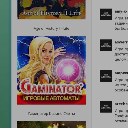
amy-x-
Игра з
задани
Age of History II - Lite
бы бол
aswerr
Игра п
достат
целом,
amp88
Игра п
но это
особен
aretha
Игра п
Гаминатор Казино Слоты
График
отличн