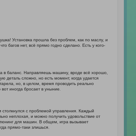
 пушка! Установка прошла без проблем, как по маслу, и
что багов нет, всё прямо годно сделано. Есть у кого-
гра в баланс. Направляешь машину, вроде всё хорошо,
дую деталь сложно, но есть момент, когда удается
тарела, но, в целом, время проводить реально
 вот иногда бросает в уныние.
ом столкнулся с проблемой управления. Каждый
ьно неплохая, и можно получить удовольствие от
тюнинг для машин. В общем, игра вызывает
огда прямо-таки злишься.