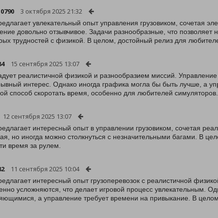
0790
3 октября 2025 21:32
редлагает увлекательный опыт управления грузовиком, сочетая эл
ение довольно отзывчивое. Задачи разнообразные, что позволяет не
рых трудностей с физикой. В целом, достойный релиз для любител
84
15 сентября 2025 13:07
адует реалистичной физикой и разнообразием миссий. Управление 
ывный интерес. Однако иногда графика могла бы быть лучше, а упр
ой способ скоротать время, особенно для любителей симуляторов.
12 сентября 2025 13:07
редлагает интересный опыт в управлении грузовиком, сочетая реа
ая, но иногда можно столкнуться с незначительными багами. В цел
ти время за рулем.
82
11 сентября 2025 10:04
редлагает интересный опыт грузоперевозок с реалистичной физикой
енно усложняются, что делает игровой процесс увлекательным. Од
яющимися, а управление требует времени на привыкание. В целом