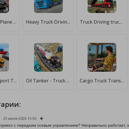
Police Truck Plane Transporter [Много денег]
Heavy Truck Driving Simulator [Много монет]
Truck Driving truck Simulator [Много денег]
Cargo Transport Truck Driving [Мод меню]
Oil Tanker - Truck Driving [Бесплатные покупки]
Cargo Truck Transporter Games [Много денег]
арии:
25 июля 2026 15:30
 прикол с передним осевым управлением? Неправильно работает, з