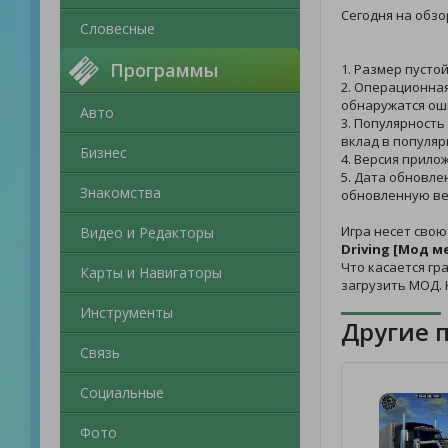
Сегодня на обзо
Словесные
Программы
1. Размер пусто
2. Операционная
обнаружатся ош
Авто
3. Популярность
вклад в популяр
Бизнес
4. Версия прило
5. Дата обновле
Знакомства
обновленную ве
Игра несет свою
Видео и Редакторы
Driving [Мод м
Что касается гр
Карты и Навигаторы
загрузить МОД.
Инструменты
Другие 
Связь
Социальные
Фото