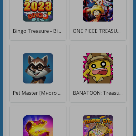
Bingo Treasure - Bingo Games [Мод меню]
ONE PIECE TREASURE CRUISE [Много монет]
Pet Master [Много денег]
BANATOON: Treasure hunt! [Много денег]