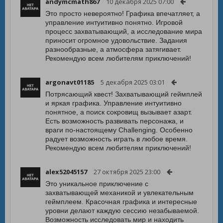
andymcmath867
10 декабря 2025 07:00
Это просто невероятно! Графика впечатляет, а
управление интуитивно понятно. Игровой
процесс захватывающий, а исследование мира
приносит огромное удовольствие. Задания
разнообразные, а атмосфера затягивает.
Рекомендую всем любителям приключений!
argonavt01185
5 декабря 2025 03:01
Потрясающий квест! Захватывающий геймплей
и яркая графика. Управление интуитивно
понятное, а поиск сокровищ вызывает азарт.
Есть возможность развивать персонажа, и
враги по-настоящему Challenging. Особенно
радует возможность играть в любое время.
Рекомендую всем любителям приключений!
alex52045157
27 октября 2025 23:00
Это уникальное приключение с
захватывающей механикой и увлекательным
геймплеем. Красочная графика и интересные
уровни делают каждую сессию незабываемой.
Возможность исследовать мир и находить