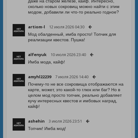
даже на старом железе, кайф. Интересно,
сколько новых сокровищ можно найти с этим
модом, добавили ли что-то реально годное?
artiom-l
12 июля 2026 04:30
Мод обалденный, имба просто! Топчик для
реализации квестов. Пушка!
alfenyuk
10 июля 2026 23:40
Имба мода, кайф!
amyhl22239
7 июля 2026 14:40
Почему-то не все сокровища отображаются на
карте, может, это какой-то глюк или баг? Но в
целом мод просто топчик, реально добавляет
кучу интересных квестов и имбовых наград,
кайф!
ashehin
3 июля 2026 23:51
Топчик! Имба мод!