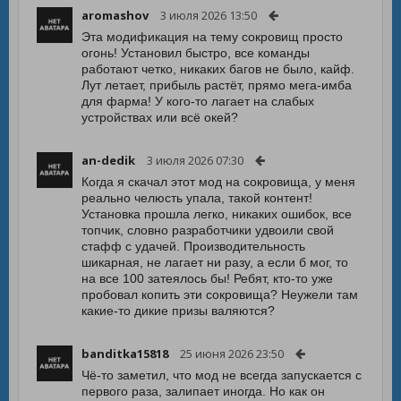
aromashov
3 июля 2026 13:50
Эта модификация на тему сокровищ просто
огонь! Установил быстро, все команды
работают четко, никаких багов не было, кайф.
Лут летает, прибыль растёт, прямо мега-имба
для фарма! У кого-то лагает на слабых
устройствах или всё окей?
an-dedik
3 июля 2026 07:30
Когда я скачал этот мод на сокровища, у меня
реально челюсть упала, такой контент!
Установка прошла легко, никаких ошибок, все
топчик, словно разработчики удвоили свой
стафф с удачей. Производительность
шикарная, не лагает ни разу, а если б мог, то
на все 100 затеялось бы! Ребят, кто-то уже
пробовал копить эти сокровища? Неужели там
какие-то дикие призы валяются?
banditka15818
25 июня 2026 23:50
Чё-то заметил, что мод не всегда запускается с
первого раза, залипает иногда. Но как он