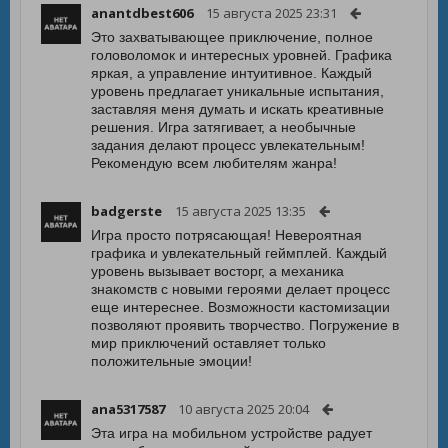
anantdbest606
15 августа 2025 23:31
Это захватывающее приключение, полное
головоломок и интересных уровней. Графика
яркая, а управление интуитивное. Каждый
уровень предлагает уникальные испытания,
заставляя меня думать и искать креативные
решения. Игра затягивает, а необычные
задания делают процесс увлекательным!
Рекомендую всем любителям жанра!
badgerste
15 августа 2025 13:35
Игра просто потрясающая! Невероятная
графика и увлекательный геймплей. Каждый
уровень вызывает восторг, а механика
знакомств с новыми героями делает процесс
еще интереснее. Возможности кастомизации
позволяют проявить творчество. Погружение в
мир приключений оставляет только
положительные эмоции!
ana5317587
10 августа 2025 20:04
Эта игра на мобильном устройстве радует