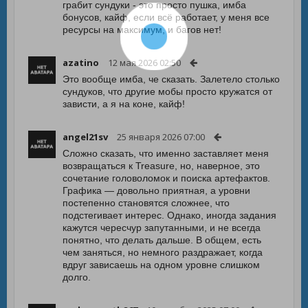
грабит сундуки - это просто пушка, имба
бонусов, кайф, если всё работает, у меня все
ресурсы на максимум, и багов нет!
azatino
12 мая 2026 02:50
Это вообще имба, че сказать. Залетело столько
сундуков, что другие мобы просто кружатся от
зависти, а я на коне, кайф!
angel21sv
25 января 2026 07:00
Сложно сказать, что именно заставляет меня
возвращаться к Treasure, но, наверное, это
сочетание головоломок и поиска артефактов.
Графика — довольно приятная, а уровни
постепенно становятся сложнее, что
подстегивает интерес. Однако, иногда задания
кажутся чересчур запутанными, и не всегда
понятно, что делать дальше. В общем, есть
чем заняться, но немного раздражает, когда
вдруг зависаешь на одном уровне слишком
долго.