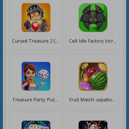
Cursed Treasure 2 [Мод меню]
Cell: Idle Factory Incremental [Много денег]
Treasure Party: Puzzle Fun! [Много денег]
Fruit Match: заработать монеты [Много денег]