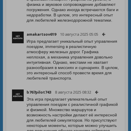
физика и звуковое сопровождение добавляют
погружения. Однако иногда встречаются баги и
недоработки. В целом, это интересный опыт
для любителей железнодорожной тематики.
amakartsov619
10 августа 2025 05:05
Игра предлагает уникальный опыт управления
поездом, immersing в реалистичную
атмосферу железных дорог. Графика
неплохая, а механика управления довольно
интуитивная. Однако, местами не хватает
разнообразия в миссиях и сценариях. В целом,
это интересный способ провести время для
любителей транспорта.
b767pilot743
8 августа 2025 08:32
Эта игра предлагает увлекательный опыт
управления поездом с реалистичной графикой
и физикой. Множество маршрутов и
возможность настройки делают её интересной
для любителей симуляторов. Но присутствуют
некоторые моменты, которые можно улучшить
для повышения общего качества геймплея.