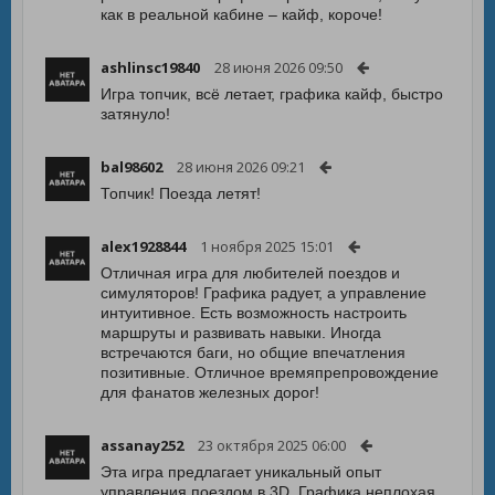
как в реальной кабине – кайф, короче!
ashlinsc19840
28 июня 2026 09:50
Игра топчик, всё летает, графика кайф, быстро
затянуло!
bal98602
28 июня 2026 09:21
Топчик! Поезда летят!
alex1928844
1 ноября 2025 15:01
Отличная игра для любителей поездов и
симуляторов! Графика радует, а управление
интуитивное. Есть возможность настроить
маршруты и развивать навыки. Иногда
встречаются баги, но общие впечатления
позитивные. Отличное времяпрепровождение
для фанатов железных дорог!
assanay252
23 октября 2025 06:00
Эта игра предлагает уникальный опыт
управления поездом в 3D. Графика неплохая,