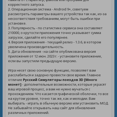
корректного запуска.
2. Операционная система - Android 9+, советуем
рассмотреть параметры вашего устройства так как, из-за
несоответствия требованиям, могут быть ошибки при
установке.
3. Популярность - по статистике сервиса она составляет
210000, о крутости приложения точно указывает сумма
загрузок, сделайте его популярнее.
4. Версия приложения - текущий релиз - 1.3.6, в котором
увеличена производительность.
5. Дата обновления - на сайте опубликована версия
приложения от 12 июн. 2023 г. - установите приложение,
если вы запустили предыдущую версию.
Игра несет свою основную функцию, позволяет вам
расслабиться и задорно провести свое время. Главное
отличие
Русский Симуляторы поездов 3D [Много
монет]
- дополнительные возможности, которые украсят
ваш игровой процесс, а вам не нужно мучаться с
прохождением. Что касается графической оболочки, то все
на крутом уровне, точно так же, как и мелодии. Вам
выбирать - играть в обычную версию или установить МОД.
Не забывайте открывать наш сайт для обновления
различных приложений.