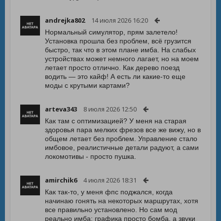
andrejka802
14 июля 2026 16:20
Нормальный симулятор, прям залетело!
Установка прошла без проблем, всё грузится
быстро, так что в этом плане имба. На слабых
устройствах может немного лагает, но на моем
летает просто отлично. Как дерево поезд
водить — это кайф! А есть ли какие-то еще
моды с крутыми картами?
arteva343
8 июля 2026 12:50
Как там с оптимизацией? У меня на старая
здоровья пара мелких фрезов все же вижу, но в
общем летает без проблем. Управление стало
имбовое, реалистичные детали радуют, а сами
локомотивы - просто пушка.
amirchik6
4 июля 2026 18:31
Как так-то, у меня фпс поджался, когда
начинаю гонять на некоторых маршрутах, хотя
все правильно установлено. Но сам мод
реально имба: графика просто бомба, а звуки