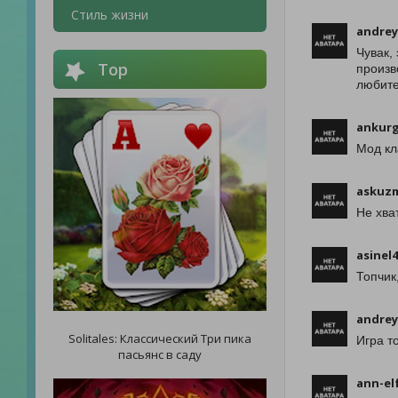
Стиль жизни
andrey
Чувак,
Top
произв
любите
ankurg
Мод кл
askuz
Не хва
asinel
Топчик
andrey
Solitales: Классический Три пика
Игра т
пасьянс в саду
ann-el