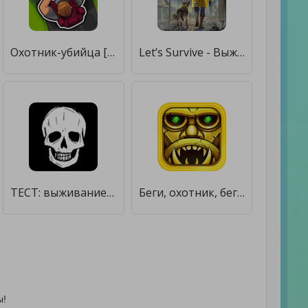
Охотник-убийца [Бесплатные покупки]
Let’s Survive - Выживание в зомби апокалипсис [Много денег]
ТЕСТ: выживание, зомби, война [Мод меню]
Беги, охотник, беги: Монстр-бегун [Мод меню]
ы!