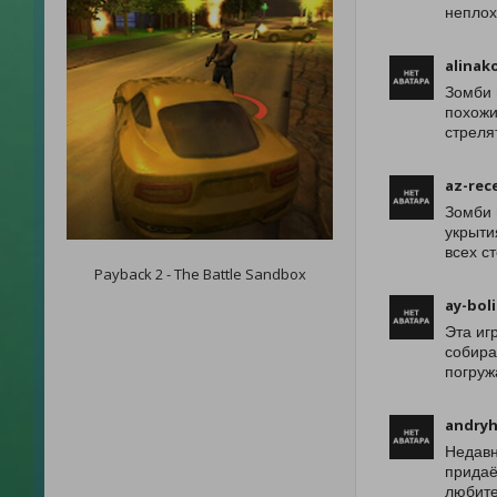
неплох
alinak
Зомби 
похожи
стреля
az-rec
Зомби 
укрыти
всех с
Payback 2 - The Battle Sandbox
ay-boli
Эта иг
собира
погруж
andryh
Недавн
придаё
любите