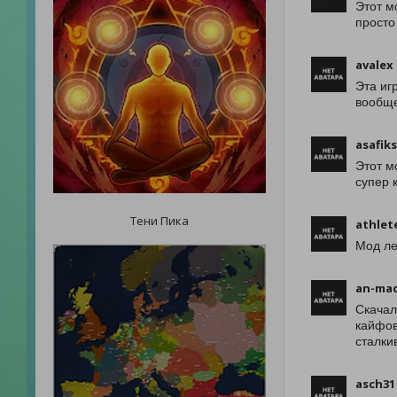
Этот м
просто
avalex
Эта иг
вообще
asafik
Этот м
супер 
Тени Пика
athlet
Мод ле
an-ma
Скачал
кайфов
сталки
asch31