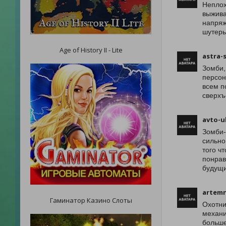
Неплох
выжива
напряж
шутеры
Age of History II - Lite
astra-
Зомби,
персон
всем п
сверхъ
avto-u
Зомби-
сильно
того ч
понрав
будущи
artemn
Гаминатор Казино Слоты
Охотни
механи
больше