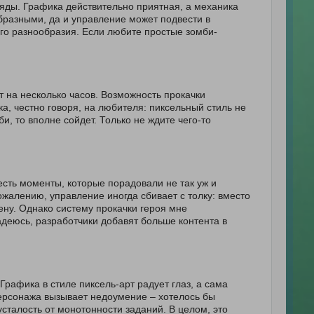
ляды. Графика действительно приятная, а механика
бразными, да и управление может подвести в
го разнообразия. Если любите простые зомби-
ет на несколько часов. Возможность прокачки
а, честно говоря, на любителя: пиксельный стиль не
и, то вполне сойдет. Только не ждите чего-то
есть моменты, которые порадовали не так уж и
ожалению, управление иногда сбивает с толку: вместо
ену. Однако систему прокачки героя мне
адеюсь, разработчики добавят больше контента в
рафика в стиле пиксель-арт радует глаз, а сама
персонажа вызывает недоумение – хотелось бы
сталость от монотонности заданий. В целом, это