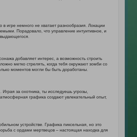
о в игре немного не хватает разнообразия. Локации
уемыми. Порадовало, что управление интуитивное, и
о выдающегося.
сонажа добавляет интерес, а возможность строить
сложно метко стрелять, когда тебя окружают зомби со
колько моментов могли бы быть доработаны.
 Играя за охотника, ты исследуешь угрозы,
 атмосферная графика создают увлекательный опыт,
бильном устройстве. Графика пиксельная, но это
 борьба с ордами мертвецов – настоящая находка для