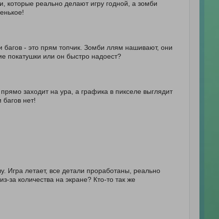
, которые реально делают игру годной, а зомби
ленькое!
и багов - это прям топчик. Зомби ллям нашивают, они
гие покатушки или он быстро надоест?
прямо заходит на ура, а графика в пикселе выглядит
 багов нет!
лу. Игра летает, все детали проработаны, реально
из-за количества на экране? Кто-то так же