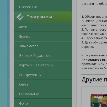
Сегодня на обзо
Словесные
Программы
1. Объем незаня
2. Операционная
несоответствия 
Авто
3. Популярность
вклад в популяр
Бизнес
4. Версия прило
5. Дата обновле
Знакомства
версию.
Игра реализует 
Видео и Редакторы
пиксельное вы
прохождением. Ч
Карты и Навигаторы
или загрузить М
Инструменты
Другие 
Связь
Социальные
Фото