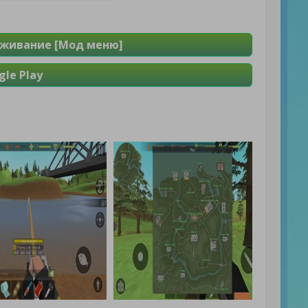
ыживание [Мод меню]
le Play