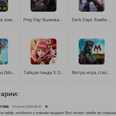
Выживание в зомби-крафте [Мод меню]
Prey Day: Выживание в зомби апокалипсис [Мод меню]
Dark Days: Зомби выживание [Много монет]
Зомби Ферма [Мод меню]
Тайцзи панда 3: Охотник за драконом [Много денег]
Метро игра, сталкер охотник на зомби [Бесплатные покупки]
арии:
11860
14 июля 2026 06:41
ijne кайф, особенно с новыми модами! Все летает, зомби не страшн