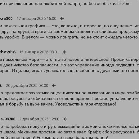
ие приключения для любителей жанра, но без особых изысков.
oza800
17 января 2026 16:00
и пиксельная графика — это, конечно, интересно, но ощущение, чт
 друг на друга, а враги со временем становятся слишком предсказ
ть удобно. В целом — можно поиграть, но не стоит ожидать чего-т
ebov616
15 января 2026 08:01
в пиксельном мире — это что-то новое и интересное! Прокачка пер
я дает чувство безопасности. Но вот управление иногда подводит: 
торон. В целом, играть увлекательно, особенно с друзьями, но нес
t
20 декабря 2025 03:00
ра предлагает захватывающее пиксельное выживание в мире зомби.
ешь ресурсы и отбиваешься от волн врагов. Простое управление и
ая в борьбу за выживание. Удовольствие гарантировано!
a-98700
2 декабря 2025 12:00
о попробовал новую игру о выживании в зомби-апокалипсисе на мо
т шарм. Механика простая, но затягивает. Крафт, сбор ресурсов и
лей адреналина! Рекомендую всем фанатам жанра!