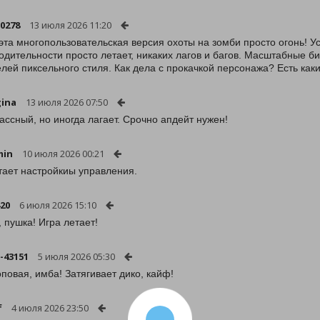
0278
13 июля 2026 11:20
 эта многопользовательская версия охоты на зомби просто огонь! 
одительности просто летает, никаких лагов и багов. Масштабные б
лей пиксельного стиля. Как дела с прокачкой персонажа? Есть как
ina
13 июля 2026 07:50
ассный, но иногда лагает. Срочно апдейт нужен!
min
10 июля 2026 00:21
тает настройкиы управления.
420
6 июля 2026 15:10
, пушка! Игра летает!
-43151
5 июля 2026 05:30
оповая, имба! Затягивает дико, кайф!
f
4 июля 2026 23:50