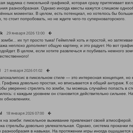
ая задумка с пиксельной графикой, которая сразу притягивает взг
ния разнообразная. Однако иногда квесты кажутся слишком одноо
ённых моментах. В целом, есть потенциал, но хотелось бы больше
, то стоит попробовать, но не ждите чего-то суперноваторского.
sk
29 января 2026 13:00
 зомби... их тут просто тьма! Геймплей хоть и простой, но затягива
ажа неплохо дополняет общую картину, и это радует. Но вот график
одойдет. В целом, если хотите развлечься и поубивать немного зомб
естественного!
l
21 января 2026 01:02
апокалипсис в пиксельном стиле — это интересная концепция, но 
. Графика довольно простая, но вписывается в общий антураж. К с
тобы уверенно стрелять по зомби, ты можешь случайно попасть в ст
илось: с каждым уровнем он становится действительно сильнее. Н
х обновлениях.
l
18 января 2026 07:00
к на зомби: пиксельное выживание привлекает своей атмосферой. Г
ка стрельбы довольно увлекательная. Однако, система прокачки 
 разнообразия в навыках. На протяжении игры иногда ощущается у