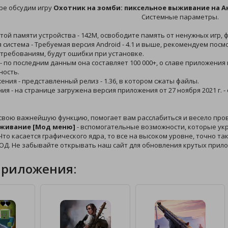
ре обсудим игру
Охотник на зомби: пиксельное выживание на 
Системные параметры.
той памяти устройства - 142M, освободите память от ненужных игр, 
 система - Требуемая версия Android - 4.1 и выше, рекомендуем посм
требованиям, будут ошибки при установке.
 - по последним данным она составляет 100 000+, о славе приложени
ность.
жения - представленный релиз - 1.36, в котором сжаты файлы.
ния - на странице загружена версия приложения от 27 ноября 2021 г
свою важнейшую функцию, помогает вам расслабиться и весело пров
живание [Мод меню]
- вспомогательные возможности, которые укра
то касается графического ядра, то все на высоком уровне, точно так
ОД. Не забывайте открывать наш сайт для обновления крутых прил
приложения: