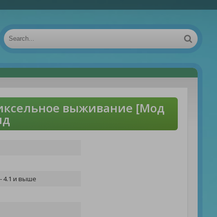
пиксельное выживание [Мод
ид
- 4.1 и выше