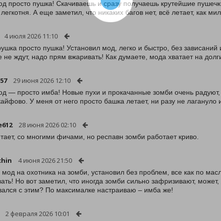
од просто пушка! Скачиваешь и сразу получаешь крутейшие пушечки
 легкотня. А еще заметил, что никаких багов нет, всё летает, как ми
4 июля 2026 11:10
рушка просто пушка! Установил мод, легко и быстро, без зависаний 
 не ждут, надо прям вжаривать! Как думаете, мода хватает на дол
s57
29 июня 2026 12:10
од — просто имба! Новые пухи и прокачанные зомби очень радуют, 
кайфово. У меня от него просто башка летает, ни разу не лагануло и
e612
28 июня 2026 02:10
тает, со многими фичами, но респавн зомби работает криво.
chin
4 июня 2026 21:50
 мод на охотника на зомби, установил без проблем, все как по мас
ать! Но вот заметил, что иногда зомби сильно зафризивают, может, 
вался с этим? По максималке настраиваю – имба же!
2 февраля 2026 10:01