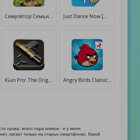
Cимулятор Семьи Гепарда [Мод меню]
Just Dance Now [Мод меню]
iGun Pro: The Original Gun App [Мод меню]
Angry Birds Classic [Мод меню]
сто пушка: всего пара кликов - и у меня
нет, лагает только на старых смартфонах. Какой