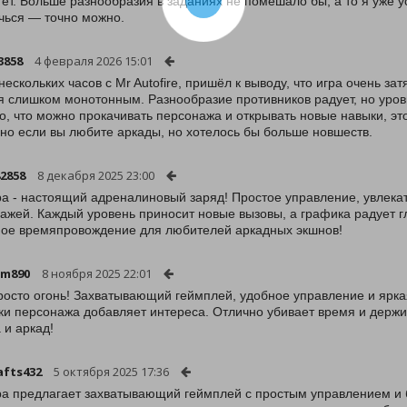
тёт. Больше разнообразия в заданиях не помешало бы, а то я уже у
чься — точно можно.
3858
4 февраля 2026 15:01
нескольких часов с Mr Autofire, пришёл к выводу, что игра очень за
я слишком монотонным. Разнообразие противников радует, но уров
о, что можно прокачивать персонажа и открывать новые навыки, это
но если вы любите аркады, но хотелось бы больше новшеств.
2858
8 декабря 2025 23:00
ра - настоящий адреналиновый заряд! Простое управление, увлек
ажей. Каждый уровень приносит новые вызовы, а графика радует гл
ое времяпровождение для любителей аркадных экшнов!
-m890
8 ноября 2025 22:01
росто огонь! Захватывающий геймплей, удобное управление и ярка
ки персонажа добавляет интереса. Отлично убивает время и держ
 и аркад!
afts432
5 октября 2025 17:36
ра предлагает захватывающий геймплей с простым управлением и 