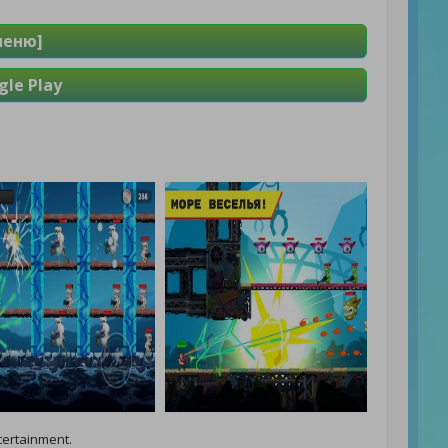
меню]
le Play
ertainment.