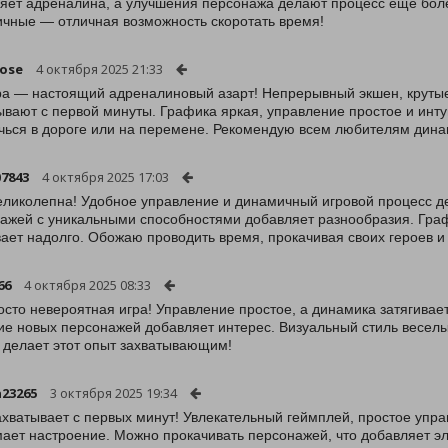
яет адреналина, а улучшения персонажа делают процесс еще боле
чные — отличная возможность скоротать время!
kose
4 октября 2025 21:33
ра — настоящий адреналиновый азарт! Непрерывный экшен, крутые
ывают с первой минуты. Графика яркая, управление простое и инту
чься в дороге или на перемене. Рекомендую всем любителям дина
07843
4 октября 2025 17:03
еликолепна! Удобное управление и динамичный игровой процесс 
ажей с уникальными способностями добавляет разнообразия. Граф
вает надолго. Обожаю проводить время, прокачивая своих героев и
66
4 октября 2025 08:33
осто невероятная игра! Управление простое, а динамика затягива
ие новых персонажей добавляет интерес. Визуальный стиль веселы
о делает этот опыт захватывающим!
n23265
3 октября 2025 19:34
ахватывает с первых минут! Увлекательный геймплей, простое упра
ает настроение. Можно прокачивать персонажей, что добавляет эл