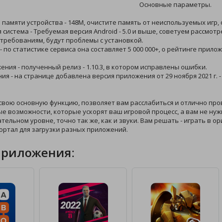
Основные параметры.
й памяти устройства - 148M, очистите память от неиспользуемых игр,
 система - Требуемая версия Android - 5.0 и выше, советуем рассмот
требованиям, будут проблемы с установкой.
 - по статистике сервиса она составляет 5 000 000+, о рейтинге прил
жения - полученный релиз - 1.10.3, в котором исправлены ошибки.
ния - на странице добавлена версия приложения от 29 ноября 2021 г. 
свою основную функцию, позволяет вам расслабиться и отлично про
е возможности, которые ускорят ваш игровой процесс, а вам не нужн
ательном уровне, точно так же, как и звуки. Вам решать - играть в
ортал для загрузки разных приложений.
приложения: