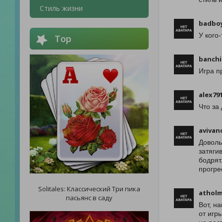
Стиль жизни
badbo
У кого
Top
banchi
Игра п
alex79
Что за
avivan
Доволь
затяги
бодрят
прогре
Solitales: Классический Три пика
athol
пасьянс в саду
Вот, н
от игр