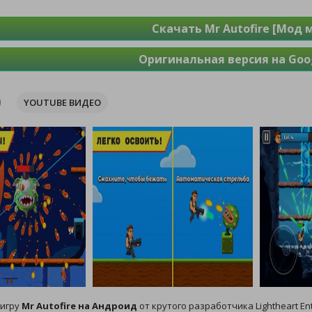
Скачать Mr Autofire [Мод 
Оригинальная версия на Goog
YOUTUBE ВИДЕО
 игру
Mr Autofire на Андроид
от крутого разработчика Lightheart Ent