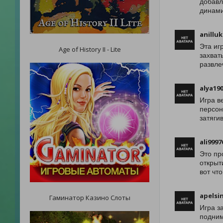
добавл
динами
anillu
Эта иг
Age of History II - Lite
захват
развле
alya19
Игра в
персон
затяги
ali9997
Это пр
открыт
вот чт
apelsi
Гаминатор Казино Слоты
Игра з
подним