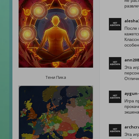
не рас
развле
alesha
После 
кажетс
Классн
особен
ann208
Эта иг
персон
Тени Пика
Отличн
aygun
Игра п
прокач
экшена
archcr
Эта иг