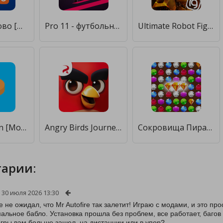
Слово за слово [Мод меню]
Pro 11 - футбольный менеджер [Мод меню]
Ultimate Robot Fighting [Мод меню]
Quack button [Мод меню]
Angry Birds Journey [Мод меню]
Сокровища Пиратов - Три в Ряд [Мод меню]
арии:
30 июля 2026 13:30
 не ожидал, что Mr Autofire так залетит! Играю с модами, и это про
альное бабло. Установка прошла без проблем, все работает, багов 
игры вам больше зашел, на дистанции или в упор?