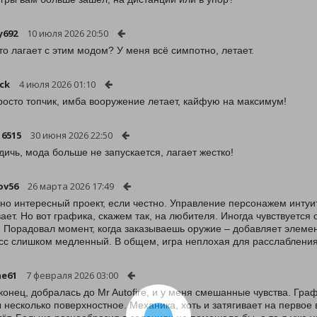
y692
10 июля 2026 20:50
-то лагает с этим модом? У меня всё симпотно, летает.
ck
4 июля 2026 01:10
росто топчик, имба вооружение летает, кайфую на максимум!
16515
30 июня 2026 22:50
 дичь, мода больше не запускается, лагает жестко!
ov56
26 марта 2026 17:49
но интересный проект, если честно. Управление персонажем интуит
вает. Но вот графика, скажем так, на любителя. Иногда чувствуется
. Порадовал момент, когда заказываешь оружие – добавляет элемен
сс слишком медленный. В общем, игра неплохая для расслабления,
me61
7 февраля 2026 03:00
аконец, добралась до Mr Autofire, и у меня смешанные чувства. Гра
ы несколько поверхностное. Механика, хоть и затягивает на первое