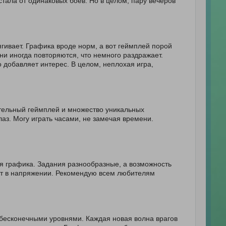
стала от одинаковых боёв. Но в целом, пару вечеров
тягивает. Графика вроде норм, а вот геймплей порой
ни иногда повторяются, что немного раздражает.
 добавляет интерес. В целом, неплохая игра,
ательный геймплей и множество уникальных
аз. Могу играть часами, не замечая времени.
я графика. Задания разнообразные, а возможность
ит в напряжении. Рекомендую всем любителям
бесконечными уровнями. Каждая новая волна врагов