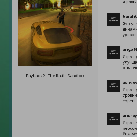
и разв
barah
Это ув
динами
уровне
ariga6
Игра п
улучша
отвлеч
Payback 2 - The Battle Sandbox
ashdev
Игра п
Уровни
соревн
andrey
Игра п
персон
Рекоме