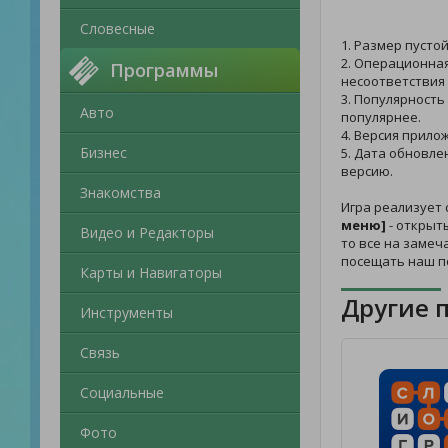
Словесные
1. Размер пусто
2. Операционная
Программы
несоответствия 
3. Популярность
Авто
популярнее.
4. Версия прило
Бизнес
5. Дата обновле
версию.
Знакомства
Игра реализует 
меню]
- открыты
Видео и Редакторы
то все на замеч
посещать наш п
Карты и Навигаторы
Другие 
Инструменты
Связь
Социальные
Фото