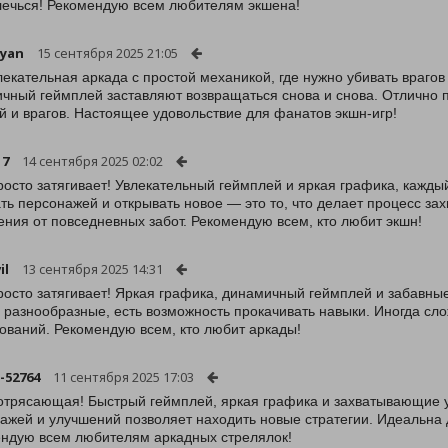
лечься! Рекомендую всем любителям экшена!
tyan
15 сентября 2025 21:05
лекательная аркада с простой механикой, где нужно убивать врагов
чный геймплей заставляют возвращаться снова и снова. Отлично п
й и врагов. Настоящее удовольствие для фанатов экшн-игр!
17
14 сентября 2025 02:02
росто затягивает! Увлекательный геймплей и яркая графика, кажд
ть персонажей и открывать новое — это то, что делает процесс 
ения от повседневных забот. Рекомендую всем, кто любит экшн!
il
13 сентября 2025 14:31
росто затягивает! Яркая графика, динамичный геймплей и забавны
 разнообразные, есть возможность прокачивать навыки. Иногда сло
ований. Рекомендую всем, кто любит аркады!
-52764
11 сентября 2025 17:03
отрясающая! Быстрый геймплей, яркая графика и захватывающие 
ажей и улучшений позволяет находить новые стратегии. Идеальна дл
ндую всем любителям аркадных стрелялок!