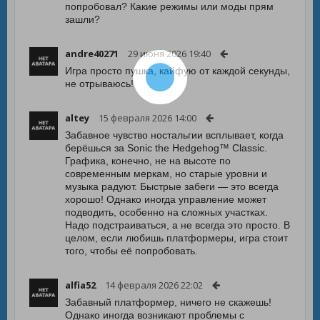
попробовал? Какие режимы или моды прям
зашли?
andre40271
29 июня 2026 19:40
Игра просто пушка, кайфую от каждой секунды,
не отрываюсь!
altey
15 февраля 2026 14:00
Забавное чувство ностальгии всплывает, когда
берёшься за Sonic the Hedgehog™ Classic.
Графика, конечно, не на высоте по
современным меркам, но старые уровни и
музыка радуют. Быстрые забеги — это всегда
хорошо! Однако иногда управление может
подводить, особенно на сложных участках.
Надо подстраиваться, а не всегда это просто. В
целом, если любишь платформеры, игра стоит
того, чтобы её попробовать.
alfia52
14 февраля 2026 22:02
Забавный платформер, ничего не скажешь!
Однако иногда возникают проблемы с