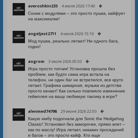
averoshkin235
4 июля 2026 17:40
Соник с модулями – это просто пушка, кайфует
на максималке!
angeljest2711
4 июля 2026 15:10
Мод пушка, реально летает! Ни одного бага,
годно!
aogrom
3 июля 2026 05:50
Игра просто топчик! Установка прошла без
проблем, как будто сама игра встала на
телефон, ни один баг не встретился, все круто
летает. Графика шикарная, музыка из детства
просто качает! Как сильно повлияло изменение
геймплея на вашу любимую тактику в игре?
alenmed74798
29 июня 2026 22:50
Какую имбу подогнали для Sonic the Hedgehog
Classic! Установил без заморочек, прямо влет –
как по маслу! Игра летает, никаких проседаний
и багов – это просто кайф. Кто еще