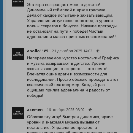
Эта игра возвращает меня в детство!
Динамичный геймплей и яркая графика
делают каждое испытание захватывающим.
Управление интуитивно понятное, а уровни
полны секретов и бонусов. Никакие преграды
не остановят на пути к победе! Чистый
адреналин и масса приятных воспоминаний!
apollo1185
21 декабря 2025 14:02
Непередаваемое чувство ностальгии! Графика
и музыка возвращают в детство. Уровни
захватывающие, а скорость — это нечто!
Впечатляющие враги и возможности для
исследования. Просто обожаю проходить этот
классический платформер. Каждый раз
ощущаю прилив адреналина и радость от
победы!
axemen
16 ноября 2025 08:02
Обожаю эту игру! Быстрая динамика, яркие
уровни и знакомая музыка вызывают
ностальгию. Управление простое, а
прохождение уровней приносит удовольствие.