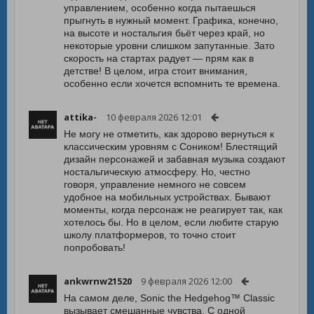
управлением, особенно когда пытаешься
прыгнуть в нужный момент. Графика, конечно,
на высоте и ностальгия бьёт через край, но
некоторые уровни слишком запутанные. Зато
скорость на стартах радует — прям как в
детстве! В целом, игра стоит внимания,
особенно если хочется вспомнить те времена.
attika-
10 февраля 2026 12:01
Не могу не отметить, как здорово вернуться к
классическим уровням с Соником! Блестящий
дизайн персонажей и забавная музыка создают
ностальгическую атмосферу. Но, честно
говоря, управление немного не совсем
удобное на мобильных устройствах. Бывают
моменты, когда персонаж не реагирует так, как
хотелось бы. Но в целом, если любите старую
школу платформеров, то точно стоит
попробовать!
ankwrnw21520
9 февраля 2026 12:00
На самом деле, Sonic the Hedgehog™ Classic
вызывает смешанные чувства. С одной