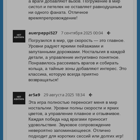
а враги добавляют вызов. Погружение в мир
систол и петелек не оставляет равнодушным
ни одного фаната. Отличное
времяпрепровождение!
auerpeppi527
7 сентября 2025 00:04
Погрузился в мир, где скорость — это главное.
Уровни радуют яркими пейзажами и
запутанными дорожками. Ностальгия в каждой
детали, а управление интуитивно понятное.
Понравилось рассеивать врагов и собирать
кольца, а тайные зоны добавляют интерес. Это
классика, которую всегда приятно
возвращаться!
ar5a9
29 августа 2025 18:34
Эта игра полностью переносит меня в мир
ностальгии. Уровни полны скорости и ярких
цветов, а управление плавное и отзывчивое.
Каждая победа над врагами приносит
удовольствие. Звуковое сопровождение
невероятно запоминающееся. Отлично
подходит для коротких сессий или долгих игр!