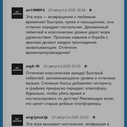
an1999910
29 августа 2025 16:34
Эта игра — возвращение к любимым
временам! Быстрая, яркая и насыщенная, она
отлично передает ностальгию. Динамичный
геймплей и классические уровни дарят море
удовольствия. Прокачка навыков и борьба с
врагами делают каждое прохождение
захватывающим. Отличное
времяпрепровождение!
asyk-91
26 августа 2025 03:33
Отличная классическая аркада! Быстрый
геймплей, запоминающиеся уровни и отличная
музыка. Сложные боссы добавляют интереса,
а графика прекрасно передает атмосферу.
Идеально, чтобы убить время и
ностальгировать по детству! Рекомендую всем,
кто ценит старые добрые платформеры.
angtjeux2p
23 августа 2025 23:03
Эта игра вызывает ностальгию, возвращая в