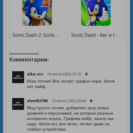
Sonic Dash 2: Sonic Boom [Бесплатные покупки]
Sonic Dash - бег и гонки игра [Бесплатные покупки]
Комментарии:
alka-stv
14 июля 2026 12:10
Игра топчик! Все летает, графон норм, багов
нет, кайф.
alex653785
10 июля 2026 20:40
Мод просто топчик, добавляет кучу новых
уровней и персонажей, на которые реально
интересно играть. Графика кайф, зашло как
надо, багов нет, все четко, летает даже на
слабых устройствах.