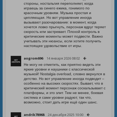
стороны, ностальгия переполняет, когда
играешь за синего ежика, гонимого по
красочным уровням. Музыка простая и
цепляющая. Но вот управление иногда
вызывают разочарование: в момент, когда
хочется ловко прыгнуть, персонаж вдруг теряет
скорость или застревает. Плохой контроль в
критические моменты может подвести. Важно
учитывать эти нюансы, если хотите получить
настоящее удовольствие от игры.
aogrom696
14 января 2026 08:02
Не могу не отметить, как приятно видеть эти
яркие уровни и наушники с классической
музыкой! Nostalgia overload, словно вернулся в
детство. Но вот управление иногда подводит –
особенно на высоких скоростях. Бывает, что в
критический момент персонаж соскальзывает с
платформы, и это злит. Тем не менее, боевая
система и сами уровни радуют, так что,
возможно, стоит дать игре ещё один шанс.
andrik78968
24 декабря 2025 10:00