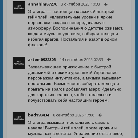
annahim87276
3 октября 2025 10:33
Эта игра — настоящая классика! Быстрый
геймплей, увлекательные уровни и яркие
персонажи создают непередаваемую
атмосферу. Воспоминания о детстве оживают,
когда я мчусь по уровням, собирая кольца и
избегая врагов. Ностальгия и азарт в одном
флаконе!
artem0982305
14 сентября 2025 02:33
Захватывающее приключение с быстрой
динамикой и яркими уровнями! Управление
персонажем интуитивное, а музыка вызывает
ностальгию. Возможность собирать кольца и
прыгать на врагов добавляет азарт. Идеально
для коротких сеансов, чтобы отвлечься и
почувствовать себя настоящим героем.
bad198434
8 сентября 2025 17:06
Эта игра вызывает ностальгию с самого
начала! Быстрый геймплей, яркие уровни и
музыка, как в детстве. Управление отзывчивое,