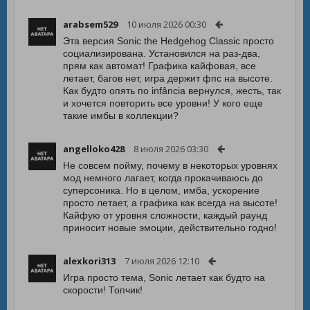
arabsem529
10 июля 2026 00:30
Эта версия Sonic the Hedgehog Classic просто
социализирована. Установился на раз-два,
прям как автомат! Графика кайфовая, все
летает, багов нет, игра держит фпс на высоте.
Как будто опять по infância вернулся, жесть, так
и хочется повторить все уровни! У кого еще
такие имбы в коллекции?
angelloko428
8 июля 2026 03:30
Не совсем пойму, почему в некоторых уровнях
мод немного лагает, когда прокачиваюсь до
суперсоника. Но в целом, имба, ускорение
просто летает, а графика как всегда на высоте!
Кайфую от уровня сложности, каждый раунд
приносит новые эмоции, действительно годно!
alexkori313
7 июля 2026 12:10
Игра просто тема, Sonic летает как будто на
скорости! Топчик!