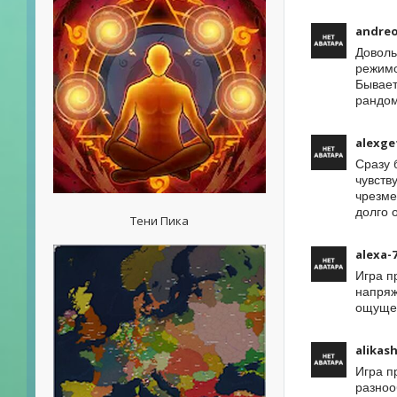
andreo
Доволь
режимо
Бывает
рандом
alexge
Сразу 
чувств
чрезме
долго 
Тени Пика
alexa-
Игра п
напряж
ощущен
alikas
Игра п
разноо