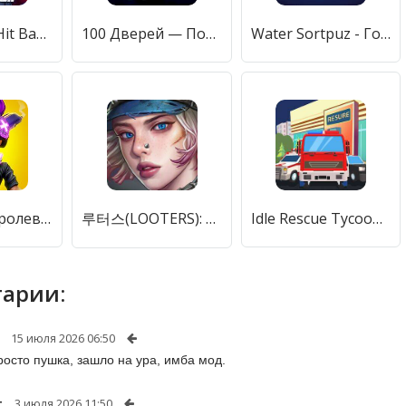
MLB Clutch Hit Baseball 2023 [Мод меню]
100 Дверей — Побег из Тюрьмы [Мод меню]
Water Sortpuz - Головоломка [Мод меню]
Gridpunk королевская битва PvP [Мод меню]
루터스(LOOTERS): 좀비 전략 서바이벌 게임 [Много денег]
Idle Rescue Tycoon [Мод меню]
арии:
15 июля 2026 06:50
росто пушка, зашло на ура, имба мод.
t
3 июля 2026 11:50