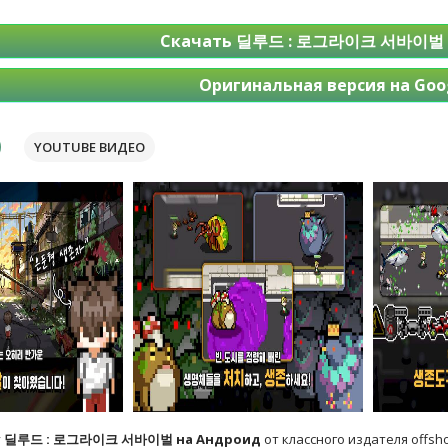
Скачать 딜루드 : 로그라이크 서바이벌 
Оригинальная версия на Goog
YOUTUBE ВИДЕО
у
딜루드 : 로그라이크 서바이벌 на Андроид
от классного издателя offsho