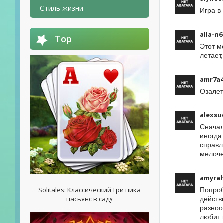
Стиль жизни
Игра в 
alla-n6
Top
Этот м
летает
amr7a4
Озалет
alexsu
Сначал
иногда
справл
мелоче
amyra
Solitales: Классический Три пика
Попро
пасьянс в саду
действ
разноо
любит 