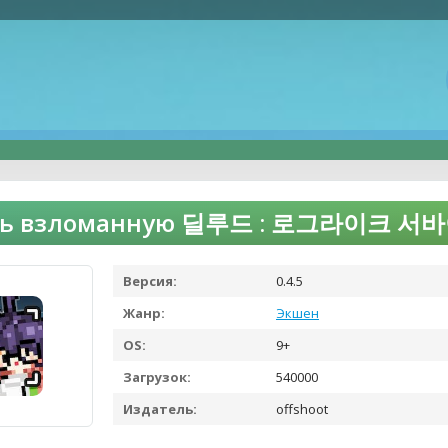
ть взломанную 딜루드 : 로그라이크 서바이
Версия:
0.4.5
Жанр:
Экшен
OS:
9+
Загрузок:
540000
Издатель:
offshoot