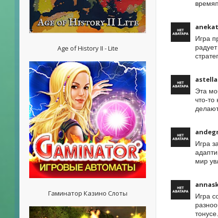
времяп
aneka
Игра п
радует
Age of History II - Lite
страте
astell
Эта мо
что-то
делают
andeg
Игра з
адапти
мир ув
annask
Гаминатор Казино Слоты
Игра с
разноо
тонусе