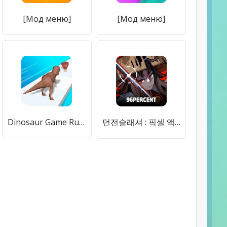
[Мод меню]
[Мод меню]
Dinosaur Game Run Dino Rush 3D [Мод меню]
던전슬래셔 : 픽셀 액션 로그라이크 [Мод меню]