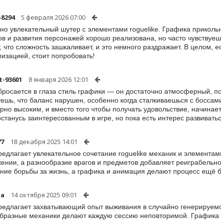
8294
5 февраля 2026 07:00
но увлекательный шутер с элементами roguelike. Графика приколь
в и развития персонажей хорошо реализована, но часто чувствуешь
, что сложность зашкаливает, и это немного раздражает. В целом, 
изацией, стоит попробовать!
t-93601
8 января 2026 12:01
бросается в глаза стиль графики — он достаточно атмосферный, п
уешь, что баланс нарушен, особенно когда сталкиваешься с боссам
рно высоким, и вместо того чтобы получать удовольствие, начинает
останусь заинтересованным в игре, но пока есть интерес развиватьс
77
18 декабря 2025 14:01
редлагает увлекательное сочетание roguelike механик и элемента
ении, а разнообразие врагов и предметов добавляет реиграбельн
ие борьбы за жизнь, а графика и анимация делают процесс ещё 
ha
14 октября 2025 09:01
редлагает захватывающий опыт выживания в случайно генерируемо
бразные механики делают каждую сессию неповторимой. Графика 