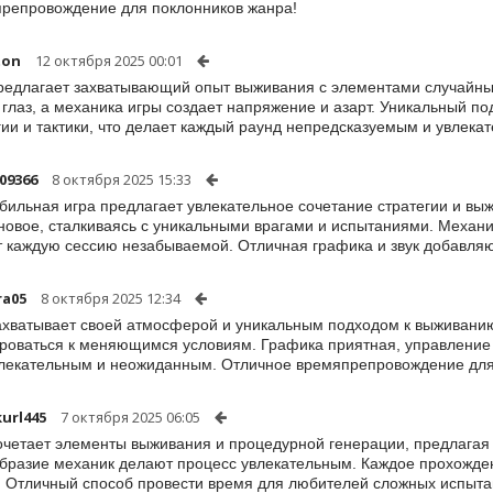
репровождение для поклонников жанра!
ton
12 октября 2025 00:01
редлагает захватывающий опыт выживания с элементами случайных
 глаз, а механика игры создает напряжение и азарт. Уникальный по
гии и тактики, что делает каждый раунд непредсказуемым и увлека
a09366
8 октября 2025 15:33
бильная игра предлагает увлекательное сочетание стратегии и вы
 новое, сталкиваясь с уникальными врагами и испытаниями. Механ
 каждую сессию незабываемой. Отличная графика и звук добавля
ra05
8 октября 2025 12:34
ахватывает своей атмосферой и уникальным подходом к выживанию
роваться к меняющимся условиям. Графика приятная, управление 
лекательным и неожиданным. Отличное времяпрепровождение для
url445
7 октября 2025 06:05
очетает элементы выживания и процедурной генерации, предлагая
бразие механик делают процесс увлекательным. Каждое прохожде
. Отличный способ провести время для любителей сложных испыта