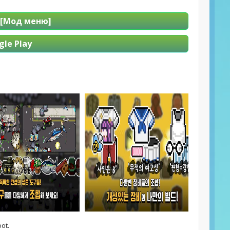
[Мод меню]
le Play
ot.