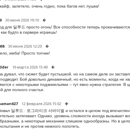
кайф, залетело, очень годно, пока багов нет, пушка!
9
30 июня 2026 19:10
од для 딜루드 просто огонь! Все способности теперь прокачиваются
, как будто в сервере играешь!
08
30 июня 2026 12:20
ело, имба! Просто топчик!
dder
16 марта 2026 15:49
а думал, что сюжет будет пустышкой, но на самом деле он заставл
 подводит. Бой довольно динамичный, но есть моменты, когда не хва
яются с некоторыми подземельями – тут явно нужна стратегия. В це
й для полного счастья.
haman627
12 февраля 2026 15:02
бовал 딜루드 : 로그라이크 서바이벌 и остался в целом под впечатление
ительно затягивает. Однако, уровень сложности иногда вызывает в
бразными, а некоторые механики слишком однообразны. Но в цело
испытания и не против немного попотеть.