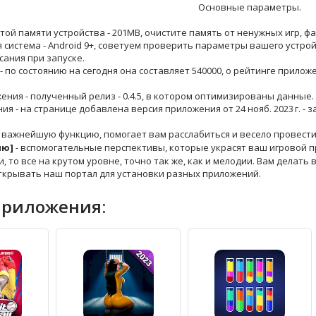
Основные параметры.
той памяти устройства - 201MB, очистите память от ненужных игр, ф
 система - Android 9+, советуем проверить параметры вашего устрой
сания при запуске.
 - по состоянию на сегодня она составляет 540000, о рейтинге прило
жения - полученный релиз - 0.4.5, в котором оптимизированы данные.
ния - на странице добавлена версия приложения от 24 нояб. 2023 г. -
 важнейшую функцию, помогает вам расслабиться и весело провести
ню]
- вспомогательные перспективы, которые украсят ваш игровой про
и, то все на крутом уровне, точно так же, как и мелодии. Вам делать
ткрывать наш портал для установки разных приложений.
приложения: