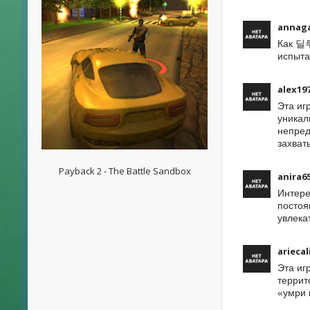
annag
Как 딜루
испыта
alex19
Эта иг
уникал
непред
захва
Payback 2 - The Battle Sandbox
anira6
Интере
постоя
увлека
ariecal
Эта иг
террит
«умри 