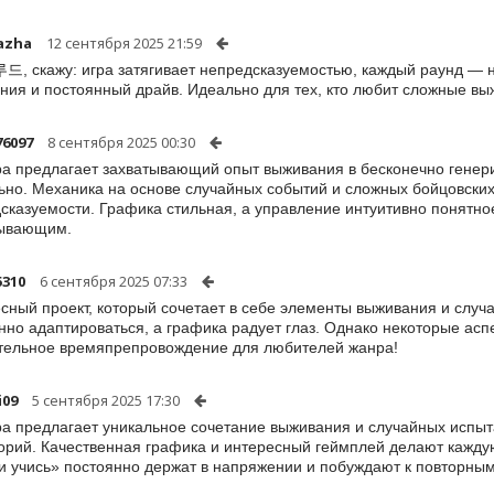
azha
12 сентября 2025 21:59
드, скажу: игра затягивает непредсказуемостью, каждый раунд — н
ния и постоянный драйв. Идеально для тех, кто любит сложные вы
76097
8 сентября 2025 00:30
ра предлагает захватывающий опыт выживания в бесконечно генер
ьно. Механика на основе случайных событий и сложных бойцовски
сказуемости. Графика стильная, а управление интуитивно понятное
тывающим.
5310
6 сентября 2025 07:33
сный проект, который сочетает в себе элементы выживания и слу
нно адаптироваться, а графика радует глаз. Однако некоторые асп
тельное времяпрепровождение для любителей жанра!
i09
5 сентября 2025 17:30
ра предлагает уникальное сочетание выживания и случайных испы
орий. Качественная графика и интересный геймплей делают кажду
и учись» постоянно держат в напряжении и побуждают к повторны