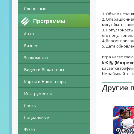
Словесные
1. Объем незаня
2. Операционная
Программы
могут быть зави
3. Популярность
Авто
его популярнее.
4. Версия прило
Бизнес
5. Дата обновле
Игра несет свою
Знакомства
바이벌 [Мод ме
касается график
Видео и Редакторы
Не забывайте о
Карты и Навигаторы
Другие 
Инструменты
Связь
Социальные
Фото