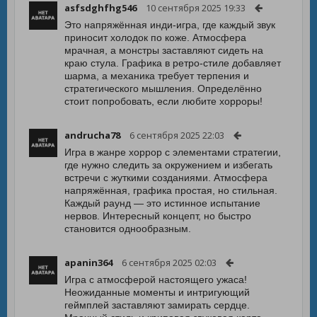
asfsdghfhg546
10 сентября 2025 19:33
Это напряжённая инди-игра, где каждый звук
приносит холодок по коже. Атмосфера
мрачная, а монстры заставляют сидеть на
краю стула. Графика в ретро-стиле добавляет
шарма, а механика требует терпения и
стратегического мышления. Определённо
стоит попробовать, если любите хорроры!
andrucha78
6 сентября 2025 22:03
Игра в жанре хоррор с элементами стратегии,
где нужно следить за окружением и избегать
встречи с жуткими созданиями. Атмосфера
напряжённая, графика простая, но стильная.
Каждый раунд — это истинное испытание
нервов. Интересный концепт, но быстро
становится однообразным.
apanin364
6 сентября 2025 02:03
Игра с атмосферой настоящего ужаса!
Неожиданные моменты и интригующий
геймплей заставляют замирать сердце.