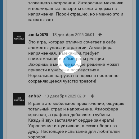
зловещего настроения. Интересные механики
и неожиданные повороты сюжета держат в
напряжении. Порой страшно, но именно это и
захватывает!
amila0875
18 декабря 2025 06:01
Это игра, которая отлично сочетает в себе
элементы ужаса и стратегии. Атмосфера
напряженная, а механика требует
внимательности и быстроты реакции.
Заходишь в мир, где каждое решение может
привести к ужасным последствиям.
Нереальная нагрузка на нервы и постоянно
сохраняющееся чувство тревоги!
anb87
13 декабря 2025 02:01
Играя в это мобильное приключение, ощущаю
тотальный страх и напряжение. Атмосфера
мрачная, а графика добавляет глубины.
Каждый звук заставляет сердце замирать!
Управление интуитивное, а сюжет берет за
душу. Настоящее испытание для любителей
хоррора!