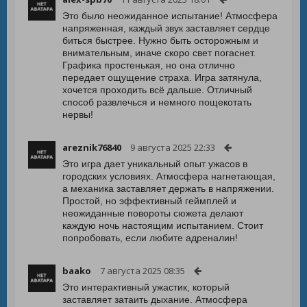
Это было неожиданное испытание! Атмосфера
напряженная, каждый звук заставляет сердце
биться быстрее. Нужно быть осторожным и
внимательным, иначе скоро свет погаснет.
Графика простенькая, но она отлично
передает ощущение страхa. Игра затянула,
хочется проходить всё дальше. Отличный
способ развлечься и немного пощекотать
нервы!
areznik76840
9 августа 2025 22:33
Это игра дает уникальный опыт ужасов в
городских условиях. Атмосфера нагнетающая,
а механика заставляет держать в напряжении.
Простой, но эффективный геймплей и
неожиданные повороты сюжета делают
каждую ночь настоящим испытанием. Стоит
попробовать, если любите адреналин!
baako
7 августа 2025 08:35
Это интерактивный ужастик, который
заставляет затаить дыхание. Атмосфера