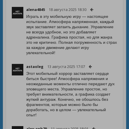
alena4845
18 августа 2025 18:30
Играть в эту мобильную игру — настоящее
испытание. Атмосфера напряженная, каждый
звук заставляет затаить дыхание. Управление
не всегда удобное, но это добавляет
адреналина. Графика простая, но для жанра
это не критично. Полная погруженность и страх
за каждое движение делают игру
увлекательной!
astaoleg
13 августа 2025 17:07
Этот мобильный хоррор заставляет сердце
биться быстрее! Атмосфера напряжения и
неожиданные моменты отлично передают дух
зловещего места. Управление простое, но
требует внимательности, а графика создает
жуткий антураж. Конечно, не обошлось без
фрагментов, которые можно было бы
доработать, но в целом — увлекательный
опыт!
alex-spb70
11 августа 2025 18:01