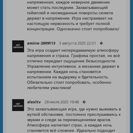
напряженная, каждое неверное движение
может стать последним. Захватывающий
геймплей и неожиданные повороты сюжета
держат в напряжении. Игра настраивает на
настоящую нервозность и требует полной
концентрации. Однозначно стоит попробовать!
amine-2009113
3 августа 2025 22:31
Эта игра создает непередаваемую атмосферу
напряжения и страха. Графика простая, но всё
отлично передает ощущение безысходности.
Управление интуитивное, а механики держат в
напряжении. Каждая ночь становится
испытанием на выдержку и бдительность.
Обязательно стоит попробовать, особенно
любителям ужастиков!
alexltv
28 июля 2025 19:48
Это захватывающая игра, где нужно выживать в
жуткой обстановке, постоянно прислушиваясь к
звукам и следя за перемещениями врагов.
Атмосфера нагнетает страх, а каждая ночь
становится всё сложнее. Идеально подходит