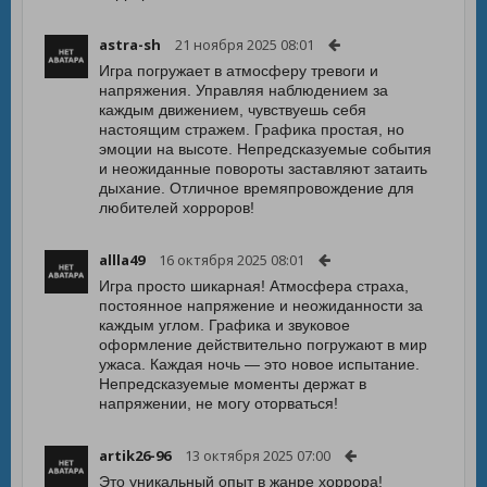
astra-sh
21 ноября 2025 08:01
Игра погружает в атмосферу тревоги и
напряжения. Управляя наблюдением за
каждым движением, чувствуешь себя
настоящим стражем. Графика простая, но
эмоции на высоте. Непредсказуемые события
и неожиданные повороты заставляют затаить
дыхание. Отличное времяпровождение для
любителей хорроров!
allla49
16 октября 2025 08:01
Игра просто шикарная! Атмосфера страха,
постоянное напряжение и неожиданности за
каждым углом. Графика и звуковое
оформление действительно погружают в мир
ужаса. Каждая ночь — это новое испытание.
Непредсказуемые моменты держат в
напряжении, не могу оторваться!
artik26-96
13 октября 2025 07:00
Это уникальный опыт в жанре хоррора!