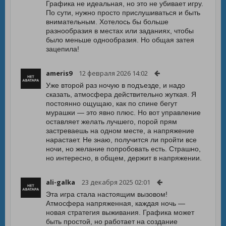
Графика не идеальная, но это не убивает игру.
По сути, нужно просто прислушиваться и быть
внимательным. Хотелось бы больше
разнообразия в местах или заданиях, чтобы
было меньше однообразия. Но общая затея
зацепила!
ameris9
12 февраля 2026 14:02
Уже второй раз ночую в подъезде, и надо
сказать, атмосфера действительно жуткая. Я
постоянно ощущаю, как по спине бегут
мурашки — это явно плюс. Но вот управление
оставляет желать лучшего, порой прям
застреваешь на одном месте, а напряжение
нарастает. Не знаю, получится ли пройти все
ночи, но желание попробовать есть. Страшно,
но интересно, в общем, держит в напряжении.
ali-galka
23 декабря 2025 02:01
Эта игра стала настоящим вызовом!
Атмосфера напряженная, каждая ночь —
новая стратегия выживания. Графика может
быть простой, но работает на создание