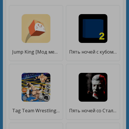
Jump King [Мод меню]
Пять ночей с кубом 2 [Бесплатные покупки]
Tag Team Wrestling Game [Мод меню]
Пять ночей со Сталиным [Мод меню]