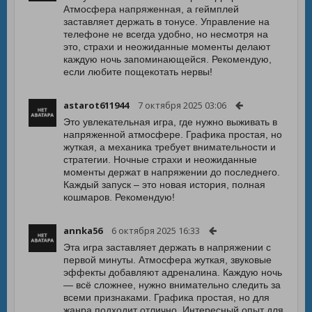
Атмосфера напряженная, а геймплей
заставляет держать в тонусе. Управление на
телефоне не всегда удобно, но несмотря на
это, страхи и неожиданные моменты делают
каждую ночь запоминающейся. Рекомендую,
если любите пощекотать нервы!
astarot611944
7 октября 2025 03:06
Это увлекательная игра, где нужно выживать в
напряженной атмосфере. Графика простая, но
жуткая, а механика требует внимательности и
стратегии. Ночные страхи и неожиданные
моменты держат в напряжении до последнего.
Каждый запуск – это новая история, полная
кошмаров. Рекомендую!
annka56
6 октября 2025 16:33
Эта игра заставляет держать в напряжении с
первой минуты. Атмосфера жуткая, звуковые
эффекты добавляют адреналина. Каждую ночь
— всё сложнее, нужно внимательно следить за
всеми признаками. Графика простая, но для
жанра подходит отлично. Интересный опыт для