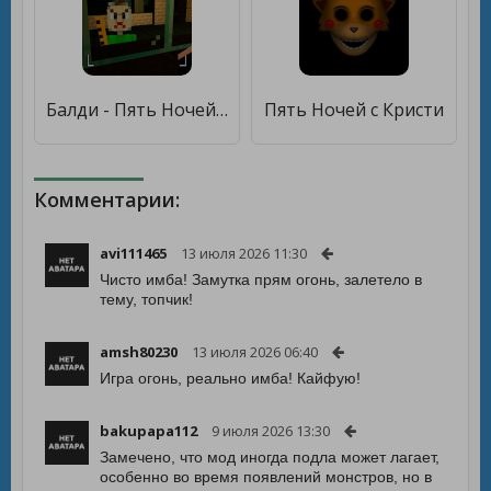
Балди - Пять Ночей [Много денег]
Пять Ночей с Кристи
Комментарии:
avi111465
13 июля 2026 11:30
Чисто имба! Замутка прям огонь, залетело в
тему, топчик!
amsh80230
13 июля 2026 06:40
Игра огонь, реально имба! Кайфую!
bakupapa112
9 июля 2026 13:30
Замечено, что мод иногда подла может лагает,
особенно во время появлений монстров, но в