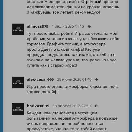
остальном он просто имба. Огромный простор
для экспериментов, фишки на уровне, играешь
и кайфуешь, все летает, рекомендую!
allmoss979
1 июля 2026 14:10
Тут просто имба, ребят! Игра залетела на мой
дробовик, установил за секунды без каких-либо
тормозов. Графика топчик, а атмосфера
просто дает по шкале кайфа! Кто уже
проходил, поделитесь тактиками, а то чё-то я
залипаю на жалкие уровни, там реально надо
тупить как в старых играх!
alex-cesar666
29 июня 2026 01:40
Игра просто огонь, атмосферка классная, ночь
как всегда кайф!
bad2490139
19 апреля 2026 22:50
Каждая ночь становится настоящим
испытанием на нервы! Атмосфера в подъезде
очень напряженная, порой появляется
предчувствие, что кто-то за тобой следит.