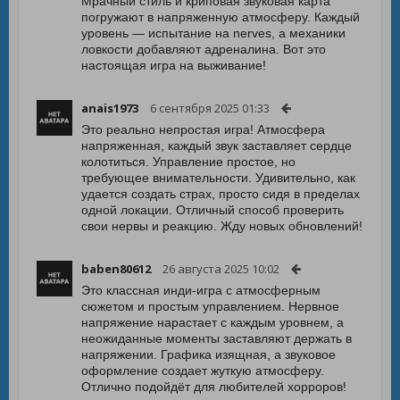
Мрачный стиль и криповая звуковая карта
погружают в напряженную атмосферу. Каждый
уровень — испытание на nerves, а механики
ловкости добавляют адреналина. Вот это
настоящая игра на выживание!
anais1973
6 сентября 2025 01:33
Это реально непростая игра! Атмосфера
напряженная, каждый звук заставляет сердце
колотиться. Управление простое, но
требующее внимательности. Удивительно, как
удается создать страх, просто сидя в пределах
одной локации. Отличный способ проверить
свои нервы и реакцию. Жду новых обновлений!
baben80612
26 августа 2025 10:02
Это классная инди-игра с атмосферным
сюжетом и простым управлением. Нервное
напряжение нарастает с каждым уровнем, а
неожиданные моменты заставляют держать в
напряжении. Графика изящная, а звуковое
оформление создает жуткую атмосферу.
Отлично подойдёт для любителей хорроров!