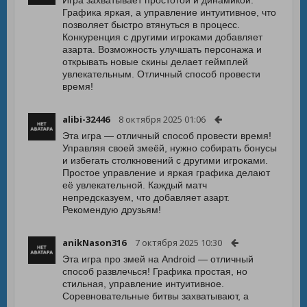
Игра захватывает простотой и динамикой.
Графика яркая, а управление интуитивное, что
позволяет быстро втянуться в процесс.
Конкуренция с другими игроками добавляет
азарта. Возможность улучшать персонажа и
открывать новые скины делает геймплей
увлекательным. Отличный способ провести
время!
alibi-32446
8 октября 2025 01:06
Эта игра — отличный способ провести время!
Управляя своей змеёй, нужно собирать бонусы
и избегать столкновений с другими игроками.
Простое управление и яркая графика делают
её увлекательной. Каждый матч
непредсказуем, что добавляет азарт.
Рекомендую друзьям!
anikNason316
7 октября 2025 10:30
Эта игра про змей на Android — отличный
способ развлечься! Графика простая, но
стильная, управление интуитивное.
Соревновательные битвы захватывают, а