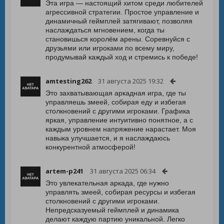
Эта игра — настоящий хитом среди любителей
агрессивной стратегии. Простое управление и
динамичный геймплей затягивают, позволяя
наслаждаться мгновением, когда ты
становишься королём арены. Соревнуйся с
друзьями или игроками по всему миру,
продумывай каждый ход и стремись к победе!
amtesting262
31 августа 2025 19:32
Это захватывающая аркадная игра, где ты
управляешь змеей, собирая еду и избегая
столкновений с другими игроками. Графика
яркая, управление интуитивно понятное, а с
каждым уровнем напряжение нарастает. Моя
навыка улучшается, и я наслаждаюсь
конкурентной атмосферой!
artem-p241
31 августа 2025 06:34
Это увлекательная аркада, где нужно
управлять змеей, собирая ресурсы и избегая
столкновений с другими игроками.
Непредсказуемый геймплей и динамика
делают каждую партию уникальной. Легко