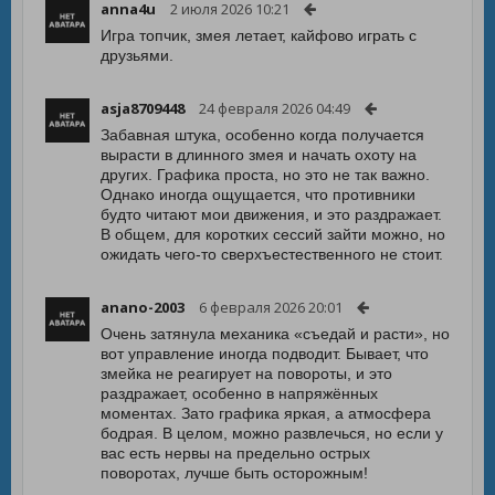
anna4u
2 июля 2026 10:21
Игра топчик, змея летает, кайфово играть с
друзьями.
asja8709448
24 февраля 2026 04:49
Забавная штука, особенно когда получается
вырасти в длинного змея и начать охоту на
других. Графика проста, но это не так важно.
Однако иногда ощущается, что противники
будто читают мои движения, и это раздражает.
В общем, для коротких сессий зайти можно, но
ожидать чего-то сверхъестественного не стоит.
anano-2003
6 февраля 2026 20:01
Очень затянула механика «съедай и расти», но
вот управление иногда подводит. Бывает, что
змейка не реагирует на повороты, и это
раздражает, особенно в напряжённых
моментах. Зато графика яркая, а атмосфера
бодрая. В целом, можно развлечься, но если у
вас есть нервы на предельно острых
поворотах, лучше быть осторожным!