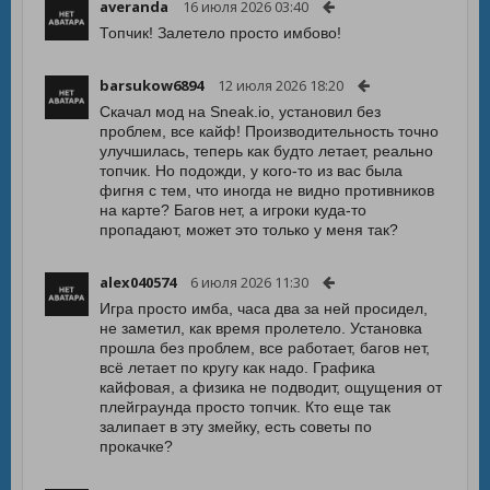
averanda
16 июля 2026 03:40
Топчик! Залетело просто имбово!
barsukow6894
12 июля 2026 18:20
Скачал мод на Sneak.io, установил без
проблем, все кайф! Производительность точно
улучшилась, теперь как будто летает, реально
топчик. Но подожди, у кого-то из вас была
фигня с тем, что иногда не видно противников
на карте? Багов нет, а игроки куда-то
пропадают, может это только у меня так?
alex040574
6 июля 2026 11:30
Игра просто имба, часа два за ней просидел,
не заметил, как время пролетело. Установка
прошла без проблем, все работает, багов нет,
всё летает по кругу как надо. Графика
кайфовая, а физика не подводит, ощущения от
плейграунда просто топчик. Кто еще так
залипает в эту змейку, есть советы по
прокачке?