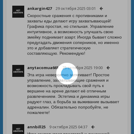
ankargin427
29 октября 2025 03:01
Скоростные сражения с противниками и
захваты еды делают игру захватывающей!
Графика простая, но стильная. Управление
интуитивное, а возможность улучшать свою
змейку поднимает азарт. Иногда бывает сложно
предугадать движения соперников, но именно
это и добавляет стратегическую
составляющую. Рекомендую!
anytacomua661
25 октября 2025 19:00
Эта игра невероятно затягивает! Простое
управление, захватывающие сражения и
возможность прокладывать свой путь к
вершине на арене делают её отличным
развлечением. Эстетика и динамика игры
радуют глаз, а борьба за выживание вызывает
адреналин. Обязательно попробуйте, не
пожалеете!
annbill25
9 октября 2025 04:37