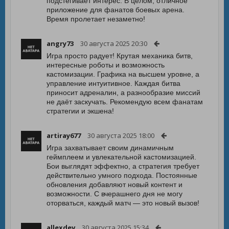
подстегивает интерес. В целом, отличное
приложение для фанатов боевых арена.
Время пролетает незаметно!
angry73
30 августа 2025 20:30
Игра просто радует! Крутая механика битв,
интересные роботы и возможность
кастомизации. Графика на высшем уровне, а
управление интуитивное. Каждая битва
приносит адреналин, а разнообразие миссий
не даёт заскучать. Рекомендую всем фанатам
стратегии и экшена!
artiray677
30 августа 2025 18:00
Игра захватывает своим динамичным
геймплеем и увлекательной кастомизацией.
Бои выглядят эффектно, а стратегия требует
действительно умного подхода. Постоянные
обновления добавляют новый контент и
возможности. С вчерашнего дня не могу
оторваться, каждый матч — это новый вызов!
allexdev
30 августа 2025 15:34