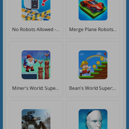
No Robots Allowed - Crazy Quiz [Мод меню]
Merge Plane Robots - Idle Game [Много монет]
Miner's World: Super Run Game [Много денег]
Bean's World Super: Run Games [Много монет]