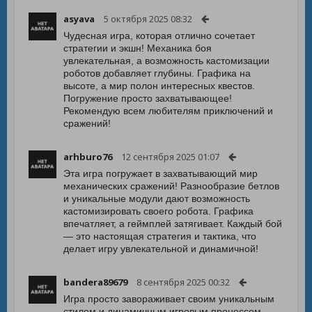
asyava
5 октября 2025 08:32
Чудесная игра, которая отлично сочетает
стратегии и экшн! Механика боя
увлекательная, а возможность кастомизации
роботов добавляет глубины. Графика на
высоте, а мир полон интересных квестов.
Погружение просто захватывающее!
Рекомендую всем любителям приключений и
сражений!
arhburo76
12 сентября 2025 01:07
Эта игра погружает в захватывающий мир
механических сражений! Разнообразие бетлов
и уникальные модули дают возможность
кастомизировать своего робота. Графика
впечатляет, а геймплей затягивает. Каждый бой
— это настоящая стратегия и тактика, что
делает игру увлекательной и динамичной!
bandera89679
8 сентября 2025 00:32
Игра просто завораживает своим уникальным
стилем и динамичным игровым процессом.