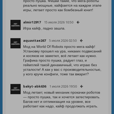
просто пушка. Фишки такие, что мега-роботы
реально мощные, кайфается на каждом этапе
игры, летает просто как бомбезный юнит!
almir12917
15 июля 2026 10:50
Игра кайф, ладно зашла.
aquavitae267
5 июля 2026 02:50
Мод на World Of Robots просто мега кайф!
Установку прошел на ура, никаких подвисаний
и косяков не заметил, всё летает как нужно.
Графика просто пушка, радует глаз, и
геймплей такой динамичный, что играю без
усталости! А как у вас с производительностью,
у кого круче конфиги, тоже так вжарит?
bakyt-abk636
1 июля 2026 19:50
Мод летает, новый механик прокачки роботов
— просто пушка, так и хочется затестировать.
Багов нет и оптимизация на уровне, все
работает как надо, кайф продолжать играть.