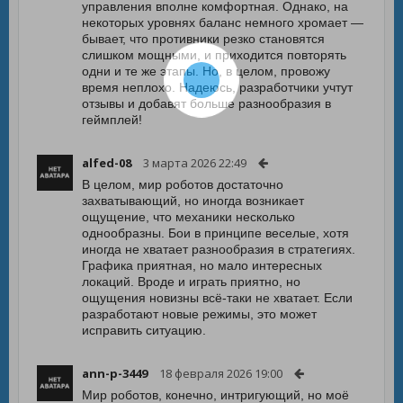
управления вполне комфортная. Однако, на
некоторых уровнях баланс немного хромает —
бывает, что противники резко становятся
слишком мощными, и приходится повторять
одни и те же этапы. Но, в целом, провожу
время неплохо. Надеюсь, разработчики учтут
отзывы и добавят больше разнообразия в
геймплей!
alfed-08
3 марта 2026 22:49
В целом, мир роботов достаточно
захватывающий, но иногда возникает
ощущение, что механики несколько
однообразны. Бои в принципе веселые, хотя
иногда не хватает разнообразия в стратегиях.
Графика приятная, но мало интересных
локаций. Вроде и играть приятно, но
ощущения новизны всё-таки не хватает. Если
разработают новые режимы, это может
исправить ситуацию.
ann-p-3449
18 февраля 2026 19:00
Мир роботов, конечно, интригующий, но моё