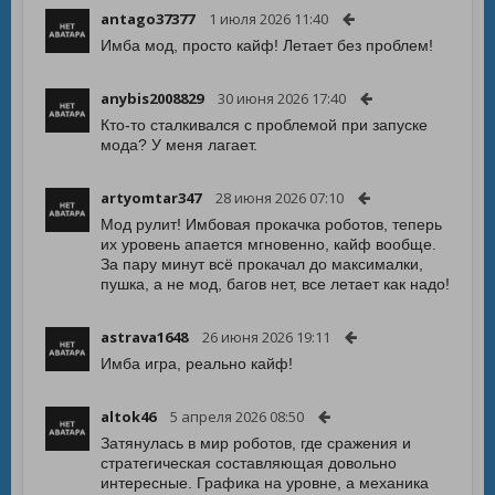
antago37377
1 июля 2026 11:40
Имба мод, просто кайф! Летает без проблем!
anybis2008829
30 июня 2026 17:40
Кто-то сталкивался с проблемой при запуске
мода? У меня лагает.
artyomtar347
28 июня 2026 07:10
Мод рулит! Имбовая прокачка роботов, теперь
их уровень апается мгновенно, кайф вообще.
За пару минут всё прокачал до максималки,
пушка, а не мод, багов нет, все летает как надо!
astrava1648
26 июня 2026 19:11
Имба игра, реально кайф!
altok46
5 апреля 2026 08:50
Затянулась в мир роботов, где сражения и
стратегическая составляющая довольно
интересные. Графика на уровне, а механика