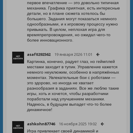
первое впечатление — это довольно типичная
механика. Графика приятная, есть интересные
детали, но в плане сюжета хотелось бы
большего. Задания могут показаться немного
однообразными, и к игровому процессу нужно
привыкать. В целом, неплохая игра для
времяпрепровождения, но ожидал чего-то
более инновационного.
asaf0292562
19 января 2026 11:01
Картинка, конечно, радует глаз, но геймплей
местами заходит в тупик. Управление кажется
немного неуклюжим, особенно в напряжённых
моментах. Увлекательные бои с роботами —
это здорово, но иногда не хватает
разнообразия в заданиях. Все же люблю такие
игры, хоть и хочется, чтобы разработчики
поработали над улучшением механики.
Надеюсь, в будущем выпадет что-то более
динамичное!
ashkohn87746
16 ноября 2025 19:02
Игра привлекает своей динамикой и