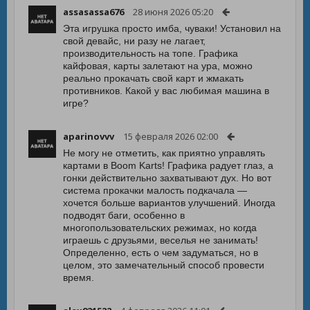
assasassa676
28 июня 2026 05:20
Эта игрушка просто имба, чуваки! Установил на
свой девайс, ни разу не лагает,
производительность на топе. Графика
кайфовая, карты залетают на ура, можно
реально прокачать свой карт и жмакать
противников. Какой у вас любимая машина в
игре?
aparinovvv
15 февраля 2026 02:00
Не могу не отметить, как приятно управлять
картами в Boom Karts! Графика радует глаз, а
гонки действительно захватывают дух. Но вот
система прокачки малость подкачала —
хочется больше вариантов улучшений. Иногда
подводят баги, особенно в
многопользовательских режимах, но когда
играешь с друзьями, веселья не занимать!
Определенно, есть о чем задуматься, но в
целом, это замечательный способ провести
время.