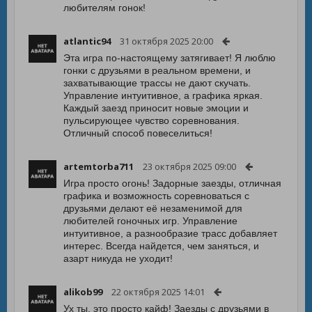
любителям гонок!
atlantic94
31 октября 2025 20:00
Эта игра по-настоящему затягивает! Я люблю
гонки с друзьями в реальном времени, и
захватывающие трассы не дают скучать.
Управление интуитивное, а графика яркая.
Каждый заезд приносит новые эмоции и
пульсирующее чувство соревнования.
Отличный способ повеселиться!
artemtorba711
23 октября 2025 09:00
Игра просто огонь! Задорные заезды, отличная
графика и возможность соревноваться с
друзьями делают её незаменимой для
любителей гоночных игр. Управление
интуитивное, а разнообразие трасс добавляет
интерес. Всегда найдется, чем заняться, и
азарт никуда не уходит!
alikob99
22 октября 2025 14:01
Ух ты, это просто кайф! Заезды с друзьями в