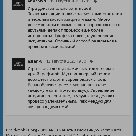
anatolyd
15 августа 2025 06:01
Игра действительно затягивает!
Захватывающие гонки с элементами стратегии
и весёлым кастомизацией машин. Много
режимов игры и возможность соревноваться с
друзьями делают процесс ещё более
интересным. Графика яркая, а управление
интуитивное. Отличный способ развлечься и
проверить свои навыки!
aslan-8
12 августа 2025 19:30
Игра впечатляет динамичным геймплеем и
яркой графикой. Мультиплеерный режим
добавляет азарт и соревновательность.
Разнообразие трасс и машин позволяет
каждому найти что-то по вкусу. Управление
интуитивно понятное, а улучшения делают
процесс увлекательным. Рекомендую для
вечеров с друзьями!
Droid-mobile.org
»
Экшен
» Скачать взломанную Boom Karts
Multiplayer Racing [Много монет] MOD apk на Андроид