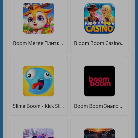
Boom Merge:Плитки матчей [Много монет]
Bloom Boom Casino Slots Online [Много монет]
Slime Boom - Kick Slime [Много монет]
Boom Boom Знакомства 18+ [Полная версия]