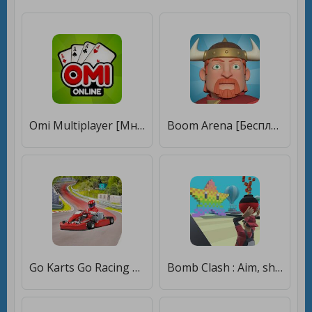
Omi Multiplayer [Много монет]
Boom Arena [Бесплатные покупки]
Go Karts Go Racing Champions [Мод меню]
Bomb Clash : Aim, shoot, Boom! [Много денег]