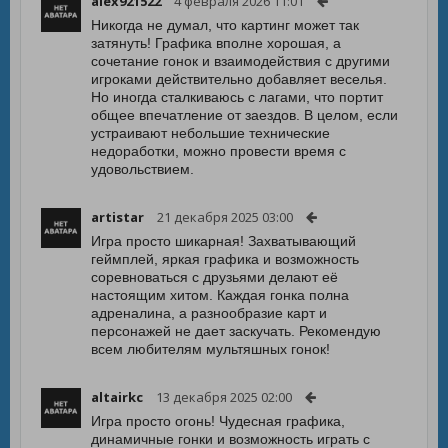
alex921522
4 февраля 2026 11:01
Никогда не думал, что картинг может так
затянуть! Графика вполне хорошая, а
сочетание гонок и взаимодействия с другими
игроками действительно добавляет веселья.
Но иногда сталкиваюсь с лагами, что портит
общее впечатление от заездов. В целом, если
устраивают небольшие технические
недоработки, можно провести время с
удовольствием.
artistar
21 декабря 2025 03:00
Игра просто шикарная! Захватывающий
геймплей, яркая графика и возможность
соревноваться с друзьями делают её
настоящим хитом. Каждая гонка полна
адреналина, а разнообразие карт и
персонажей не дает заскучать. Рекомендую
всем любителям мультяшных гонок!
altairkc
13 декабря 2025 02:00
Игра просто огонь! Чудесная графика,
динамичные гонки и возможность играть с