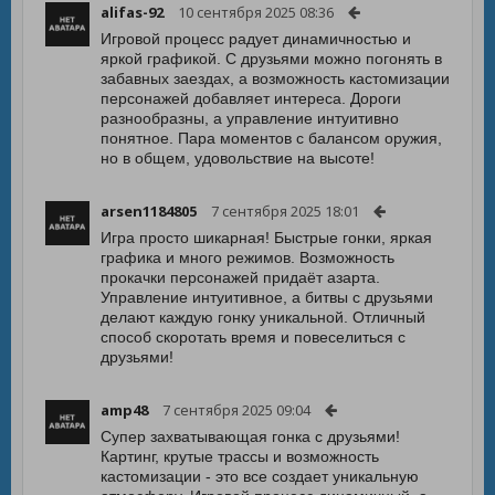
alifas-92
10 сентября 2025 08:36
Игровой процесс радует динамичностью и
яркой графикой. С друзьями можно погонять в
забавных заездах, а возможность кастомизации
персонажей добавляет интереса. Дороги
разнообразны, а управление интуитивно
понятное. Пара моментов с балансом оружия,
но в общем, удовольствие на высоте!
arsen1184805
7 сентября 2025 18:01
Игра просто шикарная! Быстрые гонки, яркая
графика и много режимов. Возможность
прокачки персонажей придаёт азарта.
Управление интуитивное, а битвы с друзьями
делают каждую гонку уникальной. Отличный
способ скоротать время и повеселиться с
друзьями!
amp48
7 сентября 2025 09:04
Супер захватывающая гонка с друзьями!
Картинг, крутые трассы и возможность
кастомизации - это все создает уникальную