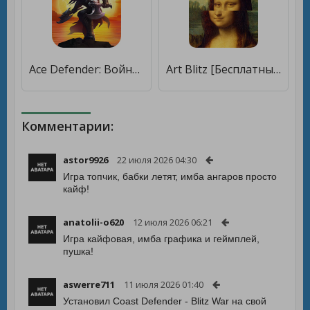
Ace Defender: Война Драконов [Мод меню]
Art Blitz [Бесплатные покупки]
Комментарии:
astor9926
22 июля 2026 04:30
Игра топчик, бабки летят, имба ангаров просто
кайф!
anatolii-o620
12 июля 2026 06:21
Игра кайфовая, имба графика и геймплей,
пушка!
aswerre711
11 июля 2026 01:40
Установил Coast Defender - Blitz War на свой