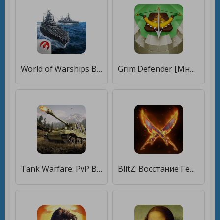
World of Warships Blitz: морской ММОРПГ PvP шутер [Много денег]
Grim Defender [Много монет]
Tank Warfare: PvP Blitz Game [Много монет]
BlitZ: Восстание Героев [Много денег]