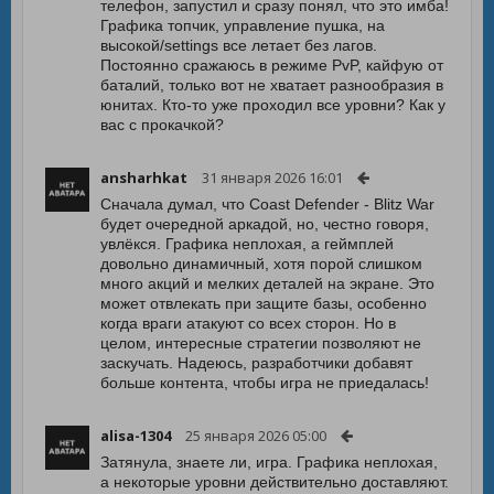
телефон, запустил и сразу понял, что это имба!
Графика топчик, управление пушка, на
высокой/settings все летает без лагов.
Постоянно сражаюсь в режиме PvP, кайфую от
баталий, только вот не хватает разнообразия в
юнитах. Кто-то уже проходил все уровни? Как у
вас с прокачкой?
ansharhkat
31 января 2026 16:01
Сначала думал, что Coast Defender - Blitz War
будет очередной аркадой, но, честно говоря,
увлёкся. Графика неплохая, а геймплей
довольно динамичный, хотя порой слишком
много акций и мелких деталей на экране. Это
может отвлекать при защите базы, особенно
когда враги атакуют со всех сторон. Но в
целом, интересные стратегии позволяют не
заскучать. Надеюсь, разработчики добавят
больше контента, чтобы игра не приедалась!
alisa-1304
25 января 2026 05:00
Затянула, знаете ли, игра. Графика неплохая,
а некоторые уровни действительно доставляют.