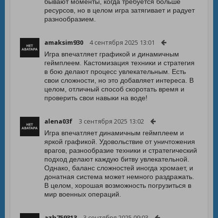
бывают моменты, когда требуется больше
ресурсов, но в целом игра затягивает и радует
разнообразием.
amaksim930
4 сентября 2025 13:01
Игра впечатляет графикой и динамичным
геймплеем. Кастомизация техники и стратегия
в бою делают процесс увлекательным. Есть
свои сложности, но это добавляет интереса. В
целом, отличный способ скоротать время и
проверить свои навыки на воде!
alena03f
3 сентября 2025 13:02
Игра впечатляет динамичным геймплеем и
яркой графикой. Удовольствие от уничтожения
врагов, разнообразие техники и стратегический
подход делают каждую битву увлекательной.
Однако, баланс сложностей иногда хромает, и
донатная система может немного раздражать.
В целом, хорошая возможность погрузиться в
мир военных операций.
azh759313
3 сентября 2025 09:03