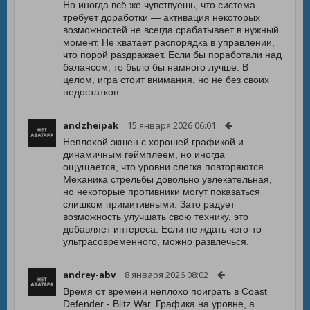
Но иногда всё же чувствуешь, что система
требует доработки — активация некоторых
возможностей не всегда срабатывает в нужный
момент. Не хватает распорядка в управлении,
что порой раздражает. Если бы поработали над
балансом, то было бы намного лучше. В
целом, игра стоит внимания, но не без своих
недостатков.
andzheipak
15 января 2026 06:01
Неплохой экшен с хорошей графикой и
динамичным геймплеем, но иногда
ощущается, что уровни слегка повторяются.
Механика стрельбы довольно увлекательная,
но некоторые противники могут показаться
слишком примитивными. Зато радует
возможность улучшать свою технику, это
добавляет интереса. Если не ждать чего-то
ультрасовременного, можно развлечься.
andrey-abv
8 января 2026 08:02
Время от времени неплохо поиграть в Coast
Defender - Blitz War. Графика на уровне, а