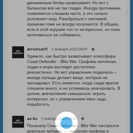
динамичные битвы захватывают. Но вот с
балансом всё не так гладко. Иногда противники
появляются слишком часто, и это сильно
усложняет игру. Разобраться с системой
прокачки тоже не всегда получается. В общем,
есть в этой игрушке что-то интересное, но пока
затягиваться не собираюсь.
arroncarl1
5 января 2026 04:01
Удивило, как быстро захватывает атмосфера
Coast Defender - Blitz War. Графика неплохая,
лодки и море выглядят достаточно
реалистично. Но вот управление подкачало –
иногда пальцы делают вещи, которые не
закладывал. Есть моменты, когда сзади врагов
слишком много, и не успеваешь реагировать. В
целом, впечатление смешанное: играть
интересно, но с управлением явно надо
поработать.
as-ks
5 января 2026 01:01
Поначалу Coast Defender - Blitz War смотрелся
довольно забавно — неплохая графика и